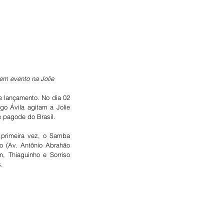
em evento na Jolie
e lançamento. No dia 02 
o Ávila agitam a Jolie 
e pagode do Brasil.
 primeira vez, o Samba 
o (Av. Antônio Abrahão 
, Thiaguinho e Sorriso 
.