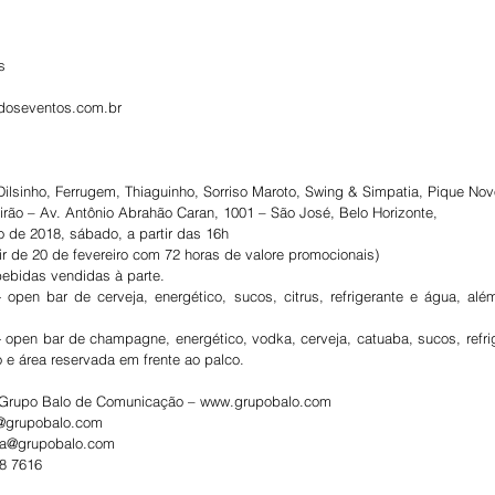
s
ldoseventos.com.br
 Dilsinho, Ferrugem, Thiaguinho, Sorriso Maroto, Swing & Simpatia, Pique Nov
irão – Av. Antônio Abrahão Caran, 1001 – São José, Belo Horizonte,
o de 2018, sábado, a partir das 16h
ir de 20 de fevereiro com 72 horas de valore promocionais)
ebidas vendidas à parte.
open bar de cerveja, energético, sucos, citrus, refrigerante e água, alé
 open bar de champagne, energético, vodka, cerveja, catuaba, sucos, refrig
 e área reservada em frente ao palco.
 Grupo Balo de Comunicação – www.grupobalo.com
s@grupobalo.com
sa@grupobalo.com
88 7616