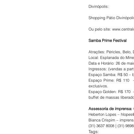
Divinópolis:
Shopping Pátio Divinópoli
Ou pelo site: www.centra
Samba Prime Festival
Atrações: Péricles, Belo,
Local: Esplanada do Mine
Data e Horário: 26 de mai
Ingressos: (vendas a part
Espaço Samba: R$ 50 – b
Espaço Prime: R$ 110  - 
exclusivos.
Espaço Golden: R$ 170  -
buffet de massas liberado
Assessoria de imprensa:
Heberton Lopes – hlope
Bianca Crispim – impren
(31) 3637 8008 | (31) 989
Tags: