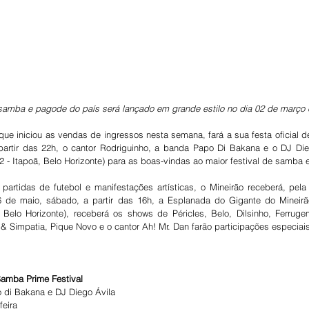
 samba e pagode do país será lançado em grande estilo no dia 02 de março 
ue iniciou as vendas de ingressos nesta semana, fará a sua festa oficial d
 partir das 22h, o cantor Rodriguinho, a banda Papo Di Bakana e o DJ Dieg
 - Itapoã, Belo Horizonte) para as boas-vindas ao maior festival de samba 
partidas de futebol e manifestações artísticas, o Mineirão receberá, pela
6 de maio, sábado, a partir das 16h, a Esplanada do Gigante do Mineirã
Belo Horizonte), receberá os shows de Péricles, Belo, Dilsinho, Ferrugem
 Simpatia, Pique Novo e o cantor Ah! Mr. Dan farão participações especiais
amba Prime Festival
 di Bakana e DJ Diego Ávila
feira