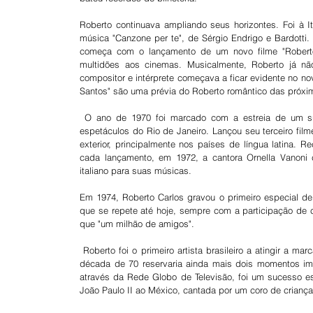
Roberto continuava ampliando seus horizontes. Foi à I
música "Canzone per te", de Sérgio Endrigo e Bardotti. 
começa com o lançamento de um novo filme "Roberto
multidões aos cinemas. Musicalmente, Roberto já n
compositor e intérprete começava a ficar evidente no n
Santos" são uma prévia do Roberto romântico das próx
 O ano de 1970 foi marcado com a estreia de um supershow "Roberto Carlos a 200 km por hora", na maior casa de 
espetáculos do Rio de Janeiro. Lançou seu terceiro film
exterior, principalmente nos países de língua latina. 
cada lançamento, em 1972, a cantora Ornella Vanoni 
italiano para suas músicas.
Em 1974, Roberto Carlos gravou o primeiro especial de 
que se repete até hoje, sempre com a participação de 
que "um milhão de amigos".
 Roberto foi o primeiro artista brasileiro a atingir a marca de mais de um milhão de discos vendidos a cada lançamento. A 
década de 70 reservaria ainda mais dois momentos imp
através da Rede Globo de Televisão, foi um sucesso es
João Paulo II ao México, cantada por um coro de crianç