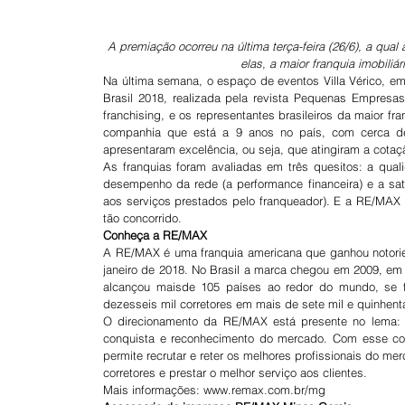
A premiação ocorreu na última terça-feira (26/6), a qua
elas, a maior franquia imobiliá
Na última semana, o espaço de eventos Villa Vérico, em
Brasil 2018, realizada pela revista Pequenas Empres
franchising, e os representantes brasileiros da maior f
companhia que está a 9 anos no país, com cerca de 
apresentaram excelência, ou seja, que atingiram a cotaç
As franquias foram avaliadas em três quesitos: a qual
desempenho da rede (a performance financeira) e a sat
aos serviços prestados pelo franqueador). E a RE/MAX Br
tão concorrido.
Conheça a RE/MAX
A RE/MAX é uma franquia americana que ganhou notori
janeiro de 2018. No Brasil a marca chegou em 2009, em 
alcançou maisde 105 países ao redor do mundo, se f
dezesseis mil corretores em mais de sete mil e quinhen
O direcionamento da RE/MAX está presente no lema: 
conquista e reconhecimento do mercado. Com esse conc
permite recrutar e reter os melhores profissionais do mer
corretores e prestar o melhor serviço aos clientes.
Mais informações: www.remax.com.br/mg