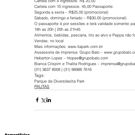
Cartela com 4 ingressos: R$ 20,00
Cartela com 10 ingressos: 45,00 Passaporte:
Segunda a sexta – R$25,00 (promocional)
Sábado, domingo e feriado – R$30,00 (promocional)
O passaporte é por sessões e terá validade somente par
18h as 20h | 20h as 21h45
Alimentos, bebidas, pescaria, tiro ao alvo e Peppa não
Vendas: no local
Mais informações: www.itapark.com.br
Assessoria de imprensa: Grupo Balo – www.grupobalo.
Heberton Lopes – hlopes@grupobalo.com
Bianca Crispim e Thalita Rodrigues – imprensa@grupob
(31) 3637 8008 | (31) 98988 7616
Tags:
Parque de Diversões
Ita Park
PAUTAS