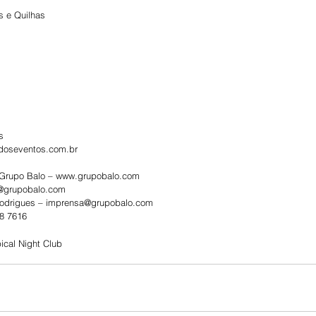
s e Quilhas
s
ldoseventos.com.br
Grupo Balo – www.grupobalo.com
s@grupobalo.com
 Rodrigues – imprensa@grupobalo.com
88 7616
pical Night Club