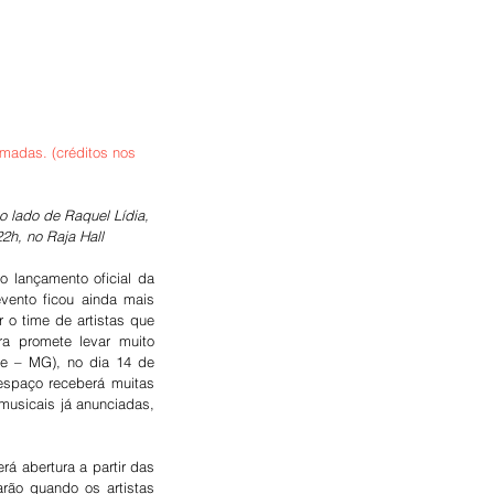
madas. (créditos nos 
o lado de Raquel Lídia, 
2h, no Raja Hall
lançamento oficial da 
ento ficou ainda mais 
o time de artistas que 
a promete levar muito 
te – MG), no dia 14 de 
espaço receberá muitas 
musicais já anunciadas, 
á abertura a partir das 
rão quando os artistas 