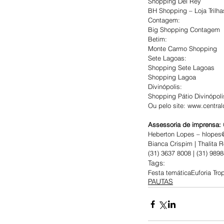
Shopping Del Rey
BH Shopping – Loja Trilha
Contagem:
Big Shopping Contagem
Betim:
Monte Carmo Shopping
Sete Lagoas:
Shopping Sete Lagoas
Shopping Lagoa
Divinópolis:
Shopping Pátio Divinópoli
Ou pelo site: www.centra
Assessoria de imprensa: 
Heberton Lopes – hlope
Bianca Crispim | Thalita
(31) 3637 8008 | (31) 989
Tags:
Festa temática
Euforia Tro
PAUTAS