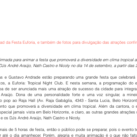
ad da Festa Euforia, e também de fotos para divulgação das atrações confir
firmada para animar a festa que promoverá a diversidade em clima tropical a
DJs André Araújo, Nath Castro e Nicoly no dia 14 de setembro, a partir das 2
as e Gustavo Andrade estão preparando uma grande festa que celebrará o 
os, a Euforia: Tropical Night Club. E nesta semana, a programação do ev
ba de ser anunciada mais uma atração de sucesso da cidade para integrar 
 Araújo. Dona de uma personalidade forte e uma voz singular, a mineir
 pop ao Raja Hall (Av. Raja Gabáglia, 4343 - Santa Lucia, Belo Horizon
nto que promoverá a diversidade em clima tropical. Além da cantora, o 
ecial jamais vista em Belo Horizonte, e claro, as outras grandes atrações 
 e os DJs André Araújo, Nath Castro e Nicoly.
ais de 5 horas de festa, então o público pode se preparar, pois o evento ter
 até o dia amanhecer. Porém, alegria e muita animação é o que não falta