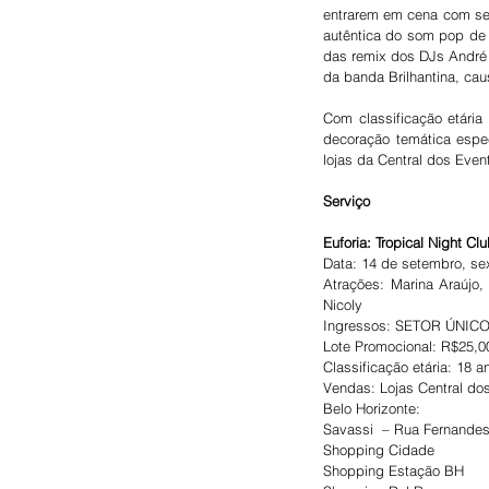
entrarem em cena com seus
autêntica do som pop de M
das remix dos DJs André A
da banda Brilhantina, cau
Com classificação etári
decoração temática espec
lojas da Central dos Even
Serviço
Euforia: Tropical Night Cl
Data: 14 de setembro, sext
Atrações: Marina Araújo,
Nicoly
Ingressos: SETOR ÚNIC
Lote Promocional: R$25,0
Classificação etária: 18 a
Vendas: Lojas Central do
Belo Horizonte:
Savassi  – Rua Fernandes 
Shopping Cidade
Shopping Estação BH