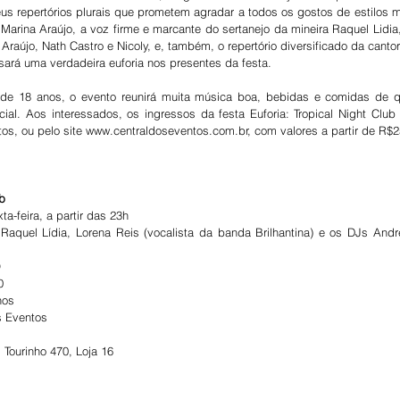
 repertórios plurais que prometem agradar a todos os gostos de estilos mu
arina Araújo, a voz firme e marcante do sertanejo da mineira Raquel Lidia, 
raújo, Nath Castro e Nicoly, e, também, o repertório diversificado da cantora
sará uma verdadeira euforia nos presentes da festa.
a de 18 anos, o evento reunirá muita música boa, bebidas e comidas de q
ial. Aos interessados, os ingressos da festa Euforia: Tropical Night Club 
tos, ou pelo site www.centraldoseventos.com.br, com valores a partir de R$2
ub
a-feira, a partir das 23h
 Raquel Lídia, Lorena Reis (vocalista da banda Brilhantina) e os DJs André
O
0
nos
s Eventos
Tourinho 470, Loja 16