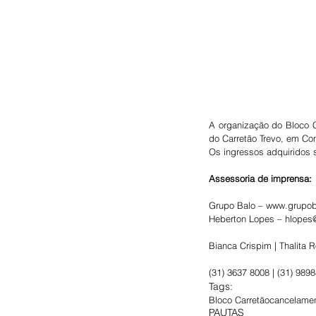
A organização do Bloco Ca
do Carretão Trevo, em Co
Os ingressos adquiridos 
Assessoria de imprensa: 
Grupo Balo – www.grupo
Heberton Lopes – hlope
Bianca Crispim | Thalita
(31) 3637 8008 | (31) 989
Tags:
Bloco Carretão
cancelame
PAUTAS