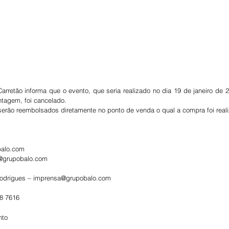
rretão informa que o evento, que seria realizado no dia 19 de janeiro de 
ntagem, foi cancelado.
serão reembolsados diretamente no ponto de venda o qual a compra foi real
balo.com
s@grupobalo.com
 Rodrigues – imprensa@grupobalo.com
88 7616
nto