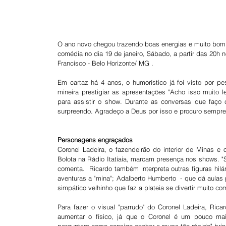
O ano novo chegou trazendo boas energias e muito bom
comédia no dia 19 de janeiro, Sábado, a partir das 20h no
Francisco - Belo Horizonte/ MG .
Em cartaz há 4 anos, o humorístico já foi visto por pe
mineira prestigiar as apresentações "Acho isso muito l
para assistir o show. Durante as conversas que faço
surpreendo. Agradeço a Deus por isso e procuro sempre 
Personagens engraçados
Coronel Ladeira, o fazendeirão do interior de Minas e 
Bolota na Rádio Itatiaia, marcam presença nos shows. "
comenta.  Ricardo também interpreta outras figuras hil
aventuras a "mina"; Adalberto Humberto  - que dá aulas 
simpático velhinho que faz a plateia se divertir muito com
Para fazer o visual "parrudo" do Coronel Ladeira, Ricar
aumentar o físico, já que o Coronel é um pouco ma
perguntam como consigo encher a roupa tão rápido" brin