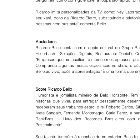
Ricardo imita personalidades da TV, como: Ney Latorrac
seu xará, dono da Ricardo Eletro, substituindo a telefo
pessoas riem bastante" comenta Bello.
Apoiadores 
Ricardo Bello conta com o apoio cultural do Grupo B
Hollerbach - Soluções Digitais, Restaurante Daniel´s C
"Empresas que me auxiliam e merecem os aplausos pela p
Comprando algumas mesas específicas no show, o públic
Bello,ao vivo, após a apresentação "É uma forma que enco
Sobre Ricardo Bello 
Humorista e jornalista mineiro de Belo Horizonte. Tem
histórias que viveu para entregar pessoalmente desenho
receberam seus trabalhos estão: o rei Roberto Carlos, Síl
Ivete Sangalo, Fernanda Montenegro, Carla Perez, a banda
RankBrasil - Livro dos Recordes Brasileiros com a
Pessoalmente". 
Seu talento também é reconhecido no exterior. Bello foi