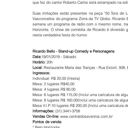
que fez do cantor Roberto Carlos está estampado na edi
Suas imitações estão presentes na peça "50 Tons de L
Vasconcellos do programa Zorra da TV Globo. Ricardo Be
semana um programa de rádio com o mesmo nome, trans
Horizonte. O show de comédia de Ricardo é diversão g
nesta verdadeira festa do humor.
Ricardo Bello - Stand-up Comedy e Personagens
Data:
19/01/2019 - Sábado
Horário:
 20h
Local: 
Restaurante Maria das Tranças - Rua Estoril, 938,
Ingressos: 
Individual: R$ 20,00 (Inteira)
Mesa: 2 lugares R$40,00 
Mesa: 4 lugares R$ 80,00
Mesa: 6 lugares R$ 115,00 (Inclui uma caricatura de a
Mesa: 8 lugares R$ 160,00(Inclui uma caricatura de al
Mesa V.I.P:10 lugares R$ 200,00 (Inclui uma caricatura
Informações: 
(31) 3441-3708
Vendas On-line:
 www.centraldoseventos.com.br
Pontos de venda:
* Belo Horizonte: