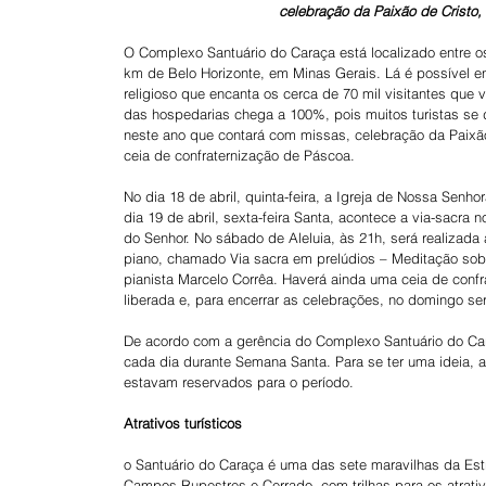
celebração da Paixão de Cristo,
O Complexo Santuário do Caraça está localizado entre o
km de Belo Horizonte, em Minas Gerais. Lá é possível en
religioso que encanta os cerca de 70 mil visitantes que
das hospedarias chega a 100%, pois muitos turistas se
neste ano que contará com missas, celebração da Paixão
ceia de confraternização de Páscoa.
No dia 18 de abril, quinta-feira, a Igreja de Nossa Sen
dia 19 de abril, sexta-feira Santa, acontece a via-sacra 
do Senhor. No sábado de Aleluia, às 21h, será realizad
piano, chamado Via sacra em prelúdios – Meditação sobr
pianista Marcelo Corrêa. Haverá ainda uma ceia de conf
liberada e, para encerrar as celebrações, no domingo ser
De acordo com a gerência do Complexo Santuário do Cara
cada dia durante Semana Santa. Para se ter uma ideia, 
estavam reservados para o período.
Atrativos turísticos
o Santuário do Caraça é uma das sete maravilhas da Estr
Campos Rupestres e Cerrado, com trilhas para os atrativos