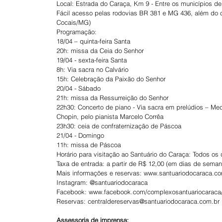
Local: Estrada do Caraça, Km 9 - Entre os municípios d
Fácil acesso pelas rodovias BR 381 e MG 436, além do 
Cocais/MG)
Programação:
18/04 – quinta-feira Santa
20h: missa da Ceia do Senhor
19/04 - sexta-feira Santa
8h: Via sacra no Calvário
15h: Celebração da Paixão do Senhor
20/04 - Sábado
21h: missa da Ressurreição do Senhor
22h30: Concerto de piano - Via sacra em prelúdios – Me
Chopin, pelo pianista Marcelo Corrêa
23h30: ceia de confraternização de Páscoa
21/04 - Domingo
11h: missa de Páscoa
Horário para visitação ao Santuário do Caraça: Todos os 
Taxa de entrada: a partir de R$ 12,00 (em dias de seman
Mais informações e reservas: www.santuariodocaraca.co
Instagram: @santuariodocaraca
Facebook: www.facebook.com/complexosantuariocaraca
Reservas: centraldereservas@santuariodocaraca.com.br
Assessoria de imprensa: 