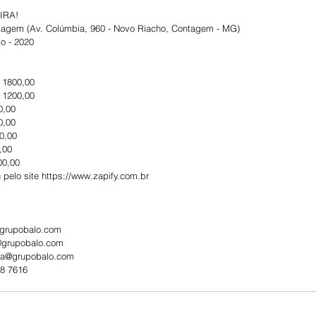
 IRA!
ntagem (Av. Colúmbia, 960 - Novo Riacho, Contagem - MG)
o - 2020
 1800,00
 1200,00
0,00
0,00
0,00
,00
00,00
 pelo site https://www.zapify.com.br 
.grupobalo.com 
@grupobalo.com 
nsa@grupobalo.com 
88 7616 