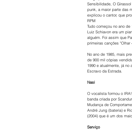
Sensibilidade, O Girasso
punk, a maior parte das m
explicou o cantor, que p
RPM
Tudo começou no ano de 1
Luiz Schiavon era um pia
alguém. Foi assim que Pau
primeiras canções "Olhar 
No ano de 1985, mais pre
de 900 mil cópias vendid
1990 e atualmente, já no 
Escravo da Estrada.
Nasi
O vocalista formou o IRA!
banda criada por Scandurr
Mudança de Comportamento,
André Jung (bateria) e Ri
(2004) que é um dos maio
Serviço