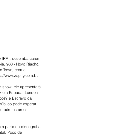
do IRA!, desembarcarem 
ia, 960 - Novo Riacho, 
o Trevo, com a 
://www.zapify.com.br.  
 show, ele apresentará 
uz e a Espada, London 
ocê? e Escravo da 
público pode esperar 
 também estamos 
m parte da discografia 
tal, Poço de 