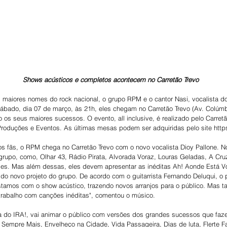
Shows acústicos e completos acontecem no Carretão Trevo
s maiores nomes do rock nacional, o grupo RPM e o cantor Nasi, vocalista 
ábado, dia 07 de março, às 21h, eles chegam no Carretão Trevo (Av. Colúmb
os seus maiores sucessos. O evento, all inclusive, é realizado pelo Carretã
Produções e Eventos. As últimas mesas podem ser adquiridas pelo site https
 fãs, o RPM chega no Carretão Trevo com o novo vocalista Dioy Pallone. No
rupo, como, Olhar 43, Rádio Pirata, Alvorada Voraz, Louras Geladas, A Cr
es. Mas além dessas, eles devem apresentar as inéditas Ah! Aonde Está V
do novo projeto do grupo. De acordo com o guitarrista Fernando Deluqui, o 
stamos com o show acústico, trazendo novos arranjos para o público. Mas
rabalho com canções inéditas", comentou o músico.
ta do IRA!, vai animar o público com versões dos grandes sucessos que faze
Sempre Mais, Envelheço na Cidade, Vida Passageira, Dias de luta, Flerte Fa