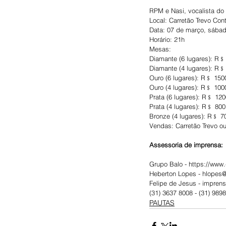
RPM e Nasi, vocalista do
Local: Carretão Trevo Co
Data: 07 de março, sábad
Horário: 21h
Mesas:
Diamante (6 lugares): R﹩
Diamante (4 lugares): R﹩
Ouro (6 lugares): R﹩ 150
Ouro (4 lugares): R﹩ 100
Prata (6 lugares): R﹩ 120
Prata (4 lugares): R﹩ 800
Bronze (4 lugares): R﹩ 7
Vendas: Carretão Trevo ou
Assessoria de imprensa:
Grupo Balo - https://www
Heberton Lopes - hlopes
Felipe de Jesus - impre
(31) 3637 8008 - (31) 989
PAUTAS