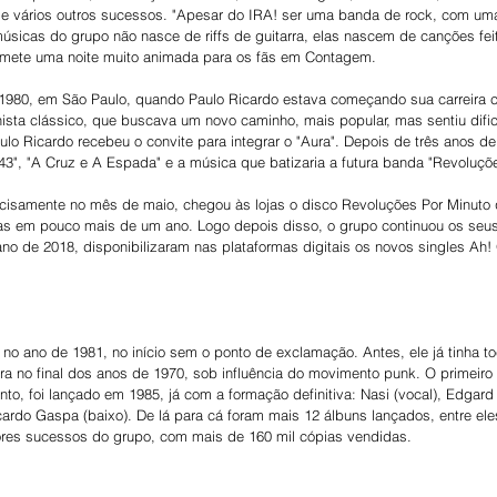
l e vários outros sucessos. "Apesar do IRA! ser uma banda de rock, com u
úsicas do grupo não nasce de riffs de guitarra, elas nascem de canções feit
romete uma noite muito animada para os fãs em Contagem.
980, em São Paulo, quando Paulo Ricardo estava começando sua carreira co
nista clássico, que buscava um novo caminho, mais popular, mas sentiu difi
lo Ricardo recebeu o convite para integrar o "Aura". Depois de três anos de
43", "A Cruz e A Espada" e a música que batizaria a futura banda "Revoluçõ
cisamente no mês de maio, chegou às lojas o disco Revoluções Por Minuto
as em pouco mais de um ano. Logo depois disso, o grupo continuou os seus
ano de 2018, disponibilizaram nas plataformas digitais os novos singles Ah
 no ano de 1981, no início sem o ponto de exclamação. Antes, ele já tinha t
a no final dos anos de 1970, sob influência do movimento punk. O primeiro 
 foi lançado em 1985, já com a formação definitiva: Nasi (vocal), Edgard S
cardo Gaspa (baixo). De lá para cá foram mais 12 álbuns lançados, entre el
res sucessos do grupo, com mais de 160 mil cópias vendidas.