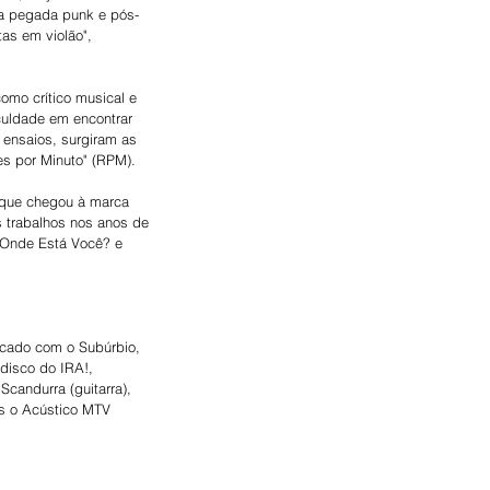
ma pegada punk e pós-
as em violão", 
mo crítico musical e 
culdade em encontrar 
 ensaios, surgiram as 
es por Minuto" (RPM).
 que chegou à marca 
 trabalhos nos anos de 
! Onde Está Você? e 
ocado com o Subúrbio, 
disco do IRA!, 
candurra (guitarra), 
es o Acústico MTV 