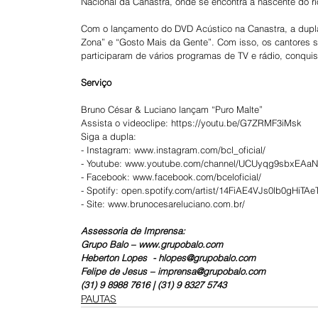
Nacional da Canastra, onde se encontra a nascente do ri
Com o lançamento do DVD Acústico na Canastra, a dupla 
Zona” e “Gosto Mais da Gente”. Com isso, os cantores 
participaram de vários programas de TV e rádio, conqui
Serviço
Bruno César & Luciano lançam “Puro Malte”
Assista o videoclipe: https://youtu.be/G7ZRMF3iMsk
Siga a dupla:
- Instagram: www.instagram.com/bcl_oficial/
- Youtube: www.youtube.com/channel/UCUyqg9sbxEAa
- Facebook: www.facebook.com/bceloficial/
- Spotify: open.spotify.com/artist/14FiAE4VJs0lb0gHiTAe
- Site: www.brunocesareluciano.com.br/
Assessoria de Imprensa:
Grupo Balo – www.grupobalo.com
Heberton Lopes  - hlopes@grupobalo.com
Felipe de Jesus – imprensa@grupobalo.com
(31) 9 8988 7616 | (31) 9 8327 5743
PAUTAS