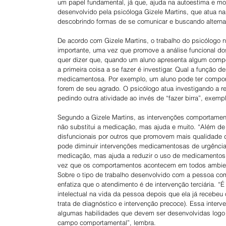
um papel fundamental, já que, ajuda na autoestima e mot
desenvolvido pela psicóloga Gizele Martins, que atua na
descobrindo formas de se comunicar e buscando alterna
De acordo com Gizele Martins, o trabalho do psicólogo
importante, uma vez que promove a análise funcional do
quer dizer que, quando um aluno apresenta algum compo
a primeira coisa a se fazer é investigar. Qual a função 
medicamentosa. Por exemplo, um aluno pode ter comport
forem de seu agrado. O psicólogo atua investigando a r
pedindo outra atividade ao invés de “fazer birra”, exempl
Segundo a Gizele Martins, as intervenções comportamenta
não substitui a medicação, mas ajuda e muito. “Além de
disfuncionais por outros que promovem mais qualidade d
pode diminuir intervenções medicamentosas de urgência. 
medicação, mas ajuda a reduzir o uso de medicamentos. O
vez que os comportamentos acontecem em todos ambien
Sobre o tipo de trabalho desenvolvido com a pessoa com 
enfatiza que o atendimento é de intervenção terciária. “
intelectual na vida da pessoa depois que ela já recebeu 
trata de diagnóstico e intervenção precoce). Essa inter
algumas habilidades que devem ser desenvolvidas logo 
campo comportamental”, lembra.