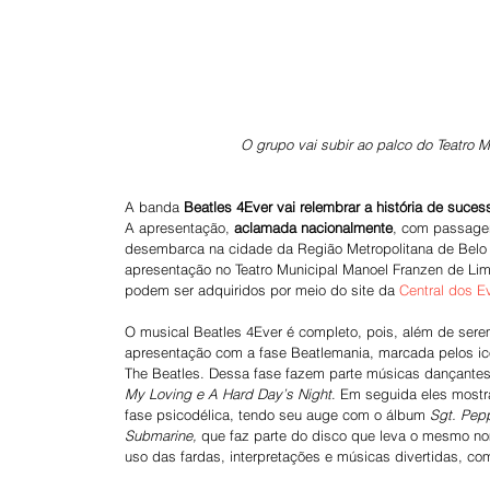
O grupo vai subir ao palco do Teatro 
A banda 
Beatles 4Ever vai relembrar a história de suces
A apresentação, 
aclamada nacionalmente
, com passagen
desembarca na cidade da Região Metropolitana de Belo H
apresentação no Teatro Municipal Manoel Franzen de Lim
podem ser adquiridos por meio do site da 
Central dos E
O musical Beatles 4Ever é completo, pois, além de serem
apresentação com a fase Beatlemania, marcada pelos ic
The Beatles. Dessa fase fazem parte músicas dançantes,
My Loving e A Hard Day’s Night
. Em seguida eles mostr
fase psicodélica, tendo seu auge com o álbum 
Sgt. Pep
Submarine,
 que faz parte do disco que leva o mesmo n
uso das fardas, interpretações e músicas divertidas, co