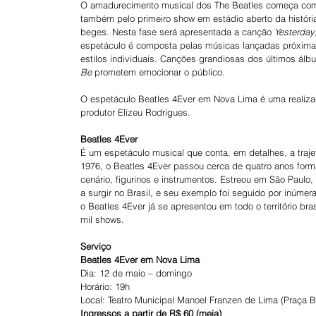
O amadurecimento musical dos The Beatles começa com 
também pelo primeiro show em estádio aberto da históri
beges. Nesta fase será apresentada a canção 
Yesterday
espetáculo é composta pelas músicas lançadas próxima
estilos individuais. Canções grandiosas dos últimos álbu
Be
 prometem emocionar o público.
O espetáculo Beatles 4Ever em Nova Lima é uma realizaç
produtor Elizeu Rodrigues.
Beatles 4Ever
É um espetáculo musical que conta, em detalhes, a traj
1976, o Beatles 4Ever passou cerca de quatro anos for
cenário, figurinos e instrumentos. Estreou em São Paulo,
a surgir no Brasil, e seu exemplo foi seguido por inúmer
o Beatles 4Ever já se apresentou em todo o território br
mil shows.
Serviço
Beatles 4Ever em Nova Lima
Dia: 12 de maio – domingo
Horário: 19h
Local: Teatro Municipal Manoel Franzen de Lima (Praça 
Ingressos a partir de R$ 60 (meia)