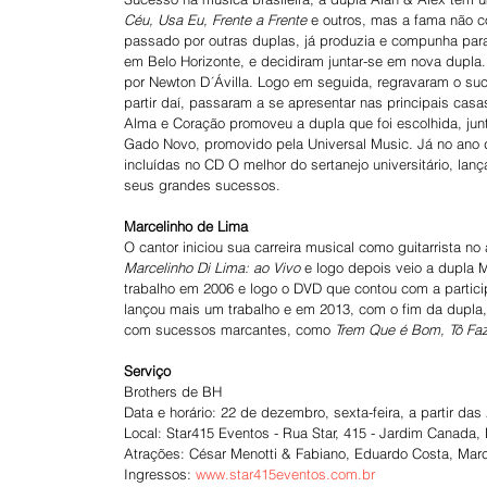
Céu, Usa Eu, Frente a Frente
 e outros, mas a fama não 
passado por outras duplas, já produzia e compunha para
em Belo Horizonte, e decidiram juntar-se em nova dupl
por Newton D´Ávilla. Logo em seguida, regravaram o su
partir daí, passaram a se apresentar nas principais cas
Alma e Coração promoveu a dupla que foi escolhida, junt
Gado Novo, promovido pela Universal Music. Já no ano 
incluídas no CD O melhor do sertanejo universitário, la
seus grandes sucessos.
Marcelinho de Lima
O cantor iniciou sua carreira musical como guitarrista 
Marcelinho Di Lima: ao Vivo 
e logo depois veio a dupla 
trabalho em 2006 e logo o DVD que contou com a partic
lançou mais um trabalho e em 2013, com o fim da dupla,
com sucessos marcantes, como 
Trem Que é Bom, Tô Faz
Serviço
Brothers de BH
Data e horário: 22 de dezembro, sexta-feira, a partir das
Local: Star415 Eventos - Rua Star, 415 - Jardim Canada
Atrações: César Menotti & Fabiano, Eduardo Costa, Marc
Ingressos: 
www.star415eventos.com.br