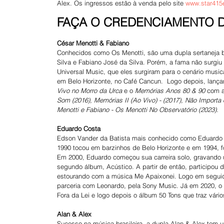
Alex. Os ingressos estão à venda pelo site 
www.star415
FAÇA O CREDENCIAMENTO D
César Menotti & Fabiano
Conhecidos como Os Menotti, são uma dupla sertaneja br
Silva e Fabiano José da Silva. Porém, a fama não surgiu
Universal Music, que eles surgiram para o cenário musi
em Belo Horizonte, no Café Cancun.  Logo depois, lanç
Vivo no Morro da Urca
 e o 
Memórias Anos 80 & 90
 com a
Som (2016), Memórias II (Ao Vivo) - (2017), Não Importa 
Menotti e Fabiano - Os Menotti No Observatório (2023).
Eduardo Costa
Edson Vander da Batista mais conhecido como Eduardo C
1990 tocou em barzinhos de Belo Horizonte e em 1994, 
Em 2000, Eduardo começou sua carreira solo, gravando 
segundo álbum, Acústico. A partir de então, participou
estourando com a música Me Apaixonei. Logo em seguid
parceria com Leonardo, pela Sony Music. Já em 2020, o c
Fora da Lei e logo depois o álbum 50 Tons que traz vári
Alan & Alex
Sucesso na música brasileira, a dupla Alan & Alex tem 