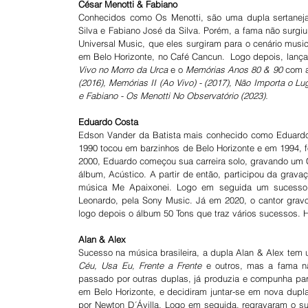
César Menotti & Fabiano
Conhecidos como Os Menotti, são uma dupla sertaneja 
Silva e Fabiano José da Silva. Porém, a fama não surgiu
Universal Music, que eles surgiram para o cenário mus
em Belo Horizonte, no Café Cancun.  Logo depois, lan
Vivo no Morro da Urca
 e o 
Memórias Anos 80 & 90
 com 
(2016), Memórias II (Ao Vivo) - (2017), Não Importa o Lug
e Fabiano - Os Menotti No Observatório (2023).
Eduardo Costa
Edson Vander da Batista mais conhecido como Eduardo 
1990 tocou em barzinhos de Belo Horizonte e em 1994, 
2000, Eduardo começou sua carreira solo, gravando um 
álbum, Acústico. A partir de então, participou da grav
música Me Apaixonei. Logo em seguida um sucesso 
Leonardo, pela Sony Music. Já em 2020, o cantor gravou
logo depois o álbum 50 Tons que traz vários sucessos. H
Alan & Alex
Sucesso na música brasileira, a dupla Alan & Alex tem
Céu, Usa Eu, Frente a Frente
 e outros, mas a fama n
passado por outras duplas, já produzia e compunha para
em Belo Horizonte, e decidiram juntar-se em nova dup
por Newton D´Ávilla. Logo em seguida, regravaram o s