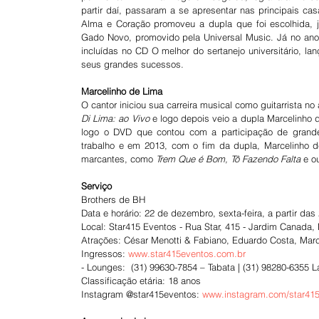
partir daí, passaram a se apresentar nas principais ca
Alma e Coração promoveu a dupla que foi escolhida, j
Gado Novo, promovido pela Universal Music. Já no an
incluídas no CD O melhor do sertanejo universitário, l
seus grandes sucessos.
Marcelinho de Lima
O cantor iniciou sua carreira musical como guitarrista 
Di Lima: ao Vivo 
e logo depois veio a dupla Marcelinho 
logo o DVD que contou com a participação de grand
trabalho e em 2013, com o fim da dupla, Marcelinho 
marcantes, como 
Trem Que é Bom, Tô Fazendo Falta
 e o
Serviço
Brothers de BH
Data e horário: 22 de dezembro, sexta-feira, a partir das
Local: Star415 Eventos - Rua Star, 415 - Jardim Canada
Atrações: César Menotti & Fabiano, Eduardo Costa, Marc
Ingressos: 
www.star415eventos.com.br
- Lounges:  (31) 99630-7854 – Tabata | (31) 98280-6355 L
Classificação etária: 18 anos
Instagram @star415eventos: 
www.instagram.com/star41