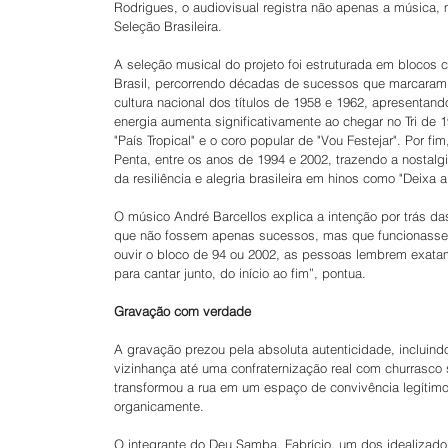
Rodrigues, o audiovisual registra não apenas a música
Seleção Brasileira.
A seleção musical do projeto foi estruturada em blocos
Brasil, percorrendo décadas de sucessos que marcaram 
cultura nacional dos títulos de 1958 e 1962, apresentand
energia aumenta significativamente ao chegar no Tri de 
"País Tropical" e o coro popular de "Vou Festejar". Por fi
Penta, entre os anos de 1994 e 2002, trazendo a nostalg
da resiliência e alegria brasileira em hinos como "Deixa 
O músico André Barcellos explica a intenção por trás da
que não fossem apenas sucessos, mas que funcionassem
ouvir o bloco de 94 ou 2002, as pessoas lembrem exatame
para cantar junto, do início ao fim”, pontua.
Gravação com verdade
A gravação prezou pela absoluta autenticidade, incluin
vizinhança até uma confraternização real com churrasco
transformou a rua em um espaço de convivência legítimo
organicamente.
O integrante do Deu Samba, Fabrício, um dos idealizador