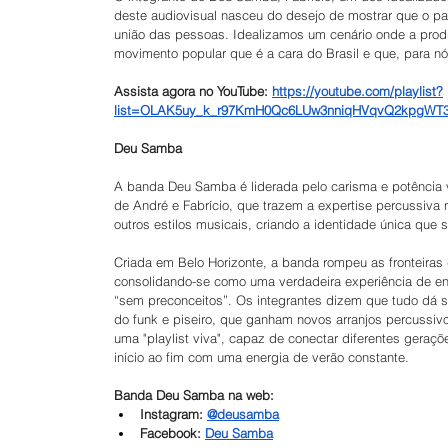
deste audiovisual nasceu do desejo de mostrar que o p
união das pessoas. Idealizamos um cenário onde a produç
movimento popular que é a cara do Brasil e que, para n
Assista agora no YouTube: 
https://youtube.com/playlist?
list=OLAK5uy_k_r97KmH0Qc6LUw3nniqHVqvQ2kpgWT3
Deu Samba
A banda Deu Samba é liderada pelo carisma e potência v
de André e Fabrício, que trazem a expertise percussiva
outros estilos musicais, criando a identidade única que 
Criada em Belo Horizonte, a banda rompeu as fronteiras 
consolidando-se como uma verdadeira experiência de en
“sem preconceitos”. Os integrantes dizem que tudo dá sam
do funk e piseiro, que ganham novos arranjos percussivo
uma "playlist viva", capaz de conectar diferentes gera
início ao fim com uma energia de verão constante.
Banda Deu Samba na web:
Instagram: 
@deusamba
Facebook: 
Deu Samba