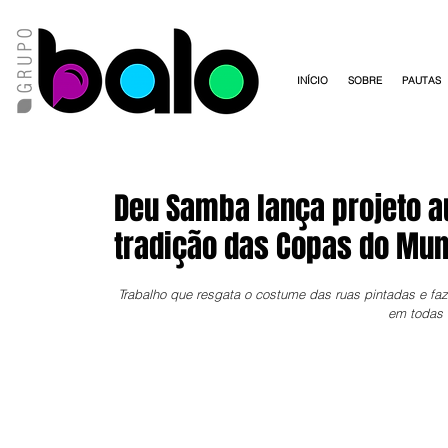
INÍCIO
SOBRE
PAUTAS
Deu Samba lança projeto a
tradição das Copas do Mu
Trabalho que resgata o costume das ruas pintadas e faz
em todas a