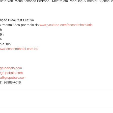
evista Vani Maria Fonseca Pedrosa - Mestre em Pesquisa Alimentar - Senac-
dição Breakfast Festival
s transmitidos por meio do 
www.youtube.com/encontrohotelaria
9h
 9h
9h
h e 10h
/www.encontrohotel.com.br/ 
.grupobalo.com
@grupobalo.com
sa@grupobalo.com
 31 98988-7616