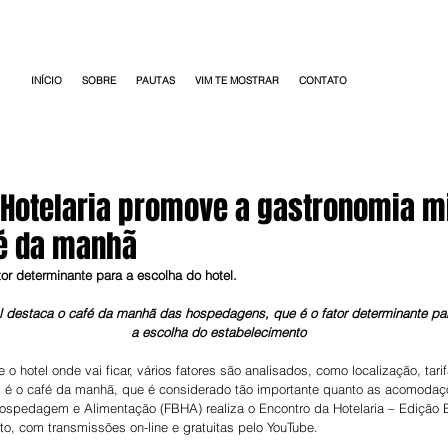
INÍCIO
SOBRE
PAUTAS
VIM TE MOSTRAR
CONTATO
 Hotelaria promove a gastronomia m
é da manhã
r determinante para a escolha do hotel. 
l destaca o café da manhã das hospedagens, que é o fator determinante par
a escolha do estabelecimento
 o hotel onde vai ficar, vários fatores são analisados, como localização, tar
 é o café da manhã, que é considerado tão importante quanto as acomodaçõ
ospedagem e Alimentação (FBHA) realiza o Encontro da Hotelaria – Edição B
o, com transmissões on-line e gratuitas pelo YouTube.