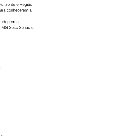
orizonte e Região 
para conhecerem a 
spedagem e 
io MG Sesc Senac e 
a