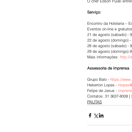
O chef Edson Puiati entr
Serviço:
Encontro da Hotelaria – E
Eventos on-line e gratuito
21 de agosto (sábado) - 
22 de agosto (domingo) -
28 de agosto (sábado) - 
29 de agosto (domingo) 9
Mais informações: 
http:/
Assessoria de imprensa
Grupo Balo - 
https://www
Heberton Lopes - 
hlopes
Felipe de Jesus - 
impren
Contatos: 31 3637-8008 |
PAUTAS