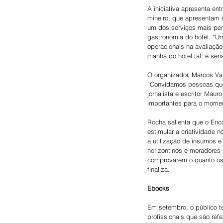
A iniciativa apresenta en
mineiro, que apresentam s
um dos serviços mais per
gastronomia do hotel. “Um
operacionais na avaliação
manhã do hotel tal, é sens
O organizador, Marcos Val
“Convidamos pessoas que
jornalista e escritor Mau
importantes para o momen
Rocha salienta que o Enc
estimular a criatividade
a utilização de insumos e
horizontinos e moradores 
comprovarem o quanto os 
finaliza.
Ebooks
Em setembro, o público t
profissionais que são re