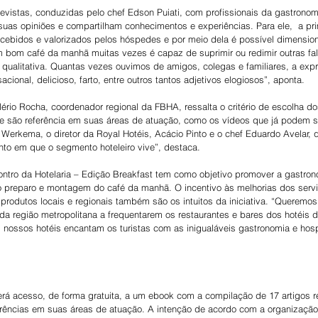
trevistas, conduzidas pelo chef Edson Puiati, com profissionais da gastronom
uas opiniões e compartilham conhecimentos e experiências. Para ele,  a prim
cebidos e valorizados pelos hóspedes e por meio dela é possível dimensiona
 bom café da manhã muitas vezes é capaz de suprimir ou redimir outras fal
 qualitativa. Quantas vezes ouvimos de amigos, colegas e familiares, a exp
acional, delicioso, farto, entre outros tantos adjetivos elogiosos”, aponta.
ério Rocha, coordenador regional da FBHA, ressalta o critério de escolha dos
 são referência em suas áreas de atuação, como os vídeos que já podem s
ro Werkema, o diretor da Royal Hotéis, Acácio Pinto e o chef Eduardo Avelar,
to em que o segmento hoteleiro vive”, destaca.
ontro da Hotelaria – Edição Breakfast tem como objetivo promover a gastron
 no preparo e montagem do café da manhã. O incentivo às melhorias dos serv
 produtos locais e regionais também são os intuitos da iniciativa. “Queremos 
da região metropolitana a frequentarem os restaurantes e bares dos hotéis d
nossos hotéis encantam os turistas com as inigualáveis gastronomia e hospi
erá acesso, de forma gratuita, a um ebook com a compilação de 17 artigos r
ferências em suas áreas de atuação. A intenção de acordo com a organização