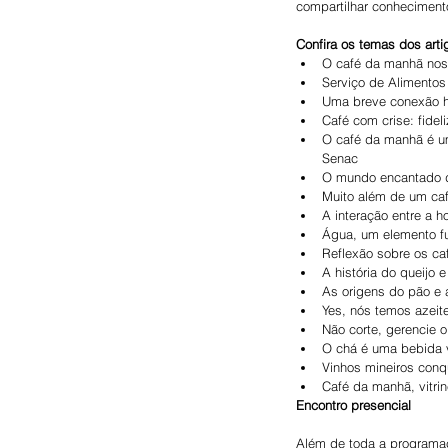
compartilhar conhecimento
Confira os temas dos arti
O café da manhã nos
Serviço de Alimentos 
Uma breve conexão his
Café com crise: fidel
O café da manhã é um
Senac
O mundo encantado d
Muito além de um caf
A interação entre a h
Água, um elemento f
Reflexão sobre os c
A história do queijo 
As origens do pão e 
Yes, nós temos azeite
Não corte, gerencie o
O chá é uma bebida ve
Vinhos mineiros conq
Café da manhã, vitrin
Encontro presencial
Além de toda a programaçã