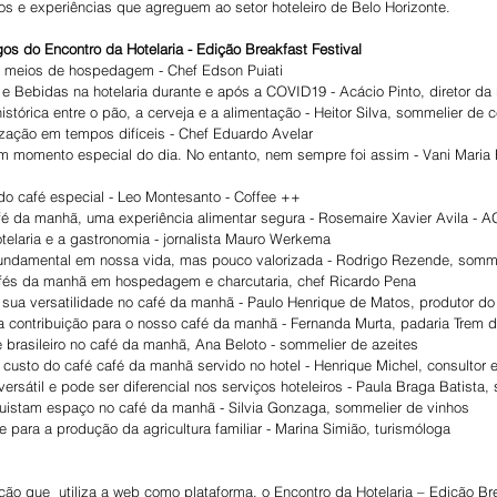
s e experiências que agreguem ao setor hoteleiro de Belo Horizonte.
gos do Encontro da Hotelaria - Edição Breakfast Festival
 meios de hospedagem - Chef Edson Puiati
e Bebidas na hotelaria durante e após a COVID19 - Acácio Pinto, diretor da
tórica entre o pão, a cerveja e a alimentação - Heitor Silva, sommelier de c
ização em tempos difíceis - Chef Eduardo Avelar
 momento especial do dia. No entanto, nem sempre foi assim - Vani Maria
o café especial - Leo Montesanto - Coffee ++
é da manhã, uma experiência alimentar segura - Rosemaire Xavier Avila - 
otelaria e a gastronomia - jornalista Mauro Werkema
undamental em nossa vida, mas pouco valorizada - Rodrigo Rezende, somm
afés da manhã em hospedagem e charcutaria, chef Ricardo Pena
e sua versatilidade no café da manhã - Paulo Henrique de Matos, produtor do
a contribuição para o nosso café da manhã - Fernanda Murta, padaria Trem 
 brasileiro no café da manhã, Ana Beloto - sommelier de azeites
 custo do café café da manhã servido no hotel - Henrique Michel, consultor 
rsátil e pode ser diferencial nos serviços hoteleiros - Paula Braga Batista
uistam espaço no café da manhã - Silvia Gonzaga, sommelier de vinhos
e para a produção da agricultura familiar - Marina Simião, turismóloga
o que  utiliza a web como plataforma, o Encontro da Hotelaria – Edição Bre