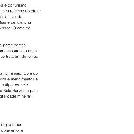
ia e do turismo 
eira refeição do dia é 
r o nível da 
has e deficiências 
ressão: O café da 
 participantes. 
er acessados, com o 
 que trataram de temas 
omia mineira, além de 
iços e atendimentos e 
instigar os belo-
e Belo Horizonte para 
talidade mineira”, 
edigidos por 
 do evento, é 