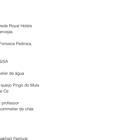
 rede Royal Hotéis
ervejas
 Fonseca Pedrosa, 
AGISA
elier de água
 queijo Pingo do Mula
de Oz
e professor
, sommelier de chás
akfast Festival 