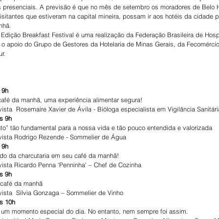
s presenciais. A previsão é que no mês de setembro os moradores de Belo H
isitantes que estiveram na capital mineira, possam ir aos hotéis da cidade 
nhã.
– Edição Breakfast Festival é uma realização da Federação Brasileira de Ho
o apoio do Grupo de Gestores da Hotelaria de Minas Gerais, da Fecomérc
r.
 9h
afé da manhã, uma experiência alimentar segura!
ista  Rosemaire Xavier de Ávila - Bióloga especialista em Vigilância Sanitári
s 9h
to” tão fundamental para a nossa vida e tão pouco entendida e valorizada
evista Rodrigo Rezende - Sommelier de Água
 9h
do da charcutaria em seu café da manhã!
vista Ricardo Penna ‘Penninha’ – Chef de Cozinha
s 9h
 café da manhã
vista  Sílvia Gonzaga – Sommelier de Vinho
s 10h
um momento especial do dia. No entanto, nem sempre foi assim.