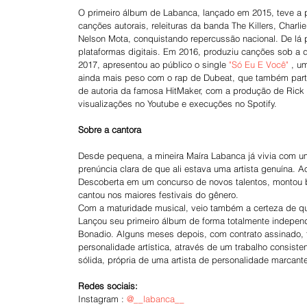
O primeiro álbum de Labanca, lançado em 2015, teve a p
canções autorais, releituras da banda The Killers, Charl
Nelson Mota, conquistando repercussão nacional. De lá p
plataformas digitais. Em 2016, produziu canções sob a 
2017, apresentou ao público o single 
"Só Eu E Você" 
, u
ainda mais peso com o rap de Dubeat, que também partic
de autoria da famosa HitMaker, com a produção de Rick J
visualizações no Youtube e execuções no Spotify.
Sobre a cantora
Desde pequena, a mineira Maíra Labanca já vivia com 
prenúncia clara de que ali estava uma artista genuína. A
Descoberta em um concurso de novos talentos, montou ban
cantou nos maiores festivais do gênero.
Com a maturidade musical, veio também a certeza de qu
Lançou seu primeiro álbum de forma totalmente indepen
Bonadio. Alguns meses depois, com contrato assinado, t
personalidade artística, através de um trabalho consiste
sólida, própria de uma artista de personalidade marcan
Redes sociais:
Instagram : 
@__labanca__