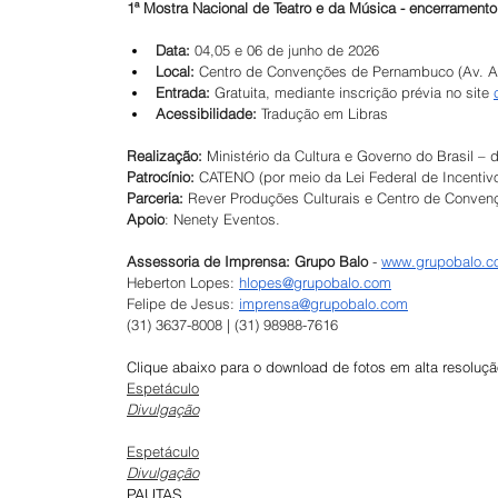
1ª Mostra Nacional de Teatro e da Música - encerramento
Data: 
04,05 e 06 de junho de 2026
Local: 
Centro de Convenções de Pernambuco (Av. An
Entrada: 
Gratuita, mediante inscrição prévia no site 
Acessibilidade: 
Tradução em Libras
Realização: 
Ministério da Cultura e Governo do Brasil – 
Patrocínio: 
CATENO (por meio da Lei Federal de Incentivo
Parceria: 
Rever Produções Culturais e Centro de Conve
Apoio
: Nenety Eventos.
Assessoria de Imprensa: Grupo Balo 
- 
www.grupobalo.c
Heberton Lopes: 
hlopes@grupobalo.com
Felipe de Jesus: 
imprensa@grupobalo.com
(31) 3637-8008 | (31) 98988-7616
Clique abaixo para o download de fotos em alta resoluçã
Espetáculo
Divulgação
Espetáculo
Divulgação
PAUTAS