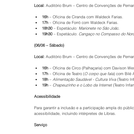
Local:
 Auditório Brum – Centro de Convenções de Pern
16h
 – Oficina de Ciranda com Waldeck Farias.
17h
 – Oficina de Forró com Waldeck Farias.
18h30
 – Espetáculo: 
Marionete no São João
.
19h30
 – Espetáculo: 
Cangaço no Compasso do Nor
(06/06 – Sábado)
Local:
 Auditório Brum – Centro de Convenções de Pern
16h
 – Oficina de Circo (Palhaçaria) com Davison We
17h
 – Oficina de Teatro (
O corpo que fala
) com Bilé 
18h
 – 
Alimentação Saudável - Cultura Viva
 (Teatro I
19h
 – 
Chapeuzinho e o Lobo da Internet
 (Teatro Inf
Acessibilidade
Para garantir a inclusão e a participação ampla do públ
acessibilidade, incluindo intérpretes de Libras.
Serviço