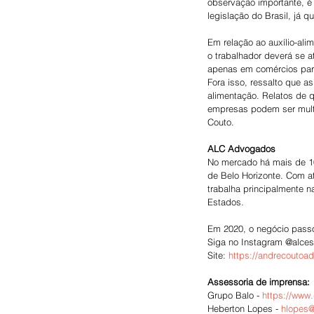
observação importante, é 
legislação do Brasil, já q
Em relação ao auxílio-ali
o trabalhador deverá se a
apenas em comércios para
Fora isso, ressalto que a
alimentação. Relatos de q
empresas podem ser multa
Couto.
ALC Advogados
No mercado há mais de 10
de Belo Horizonte. Com a
trabalha principalmente na
Estados.
Em 2020, o negócio passo
Siga no Instagram @alcesc
Site: 
https://andrecoutoa
Assessoria de imprensa:
Grupo Balo - 
https://www
Heberton Lopes - 
hlopes