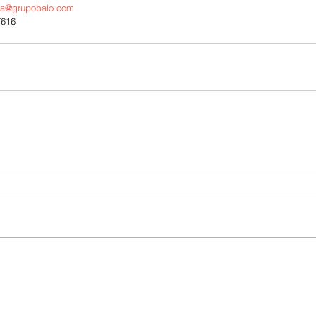
sa@grupobalo.com
7616