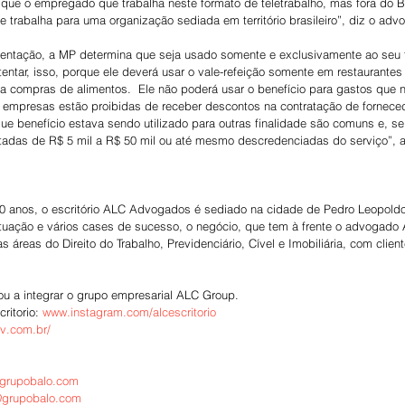
que o empregado que trabalha neste formato de teletrabalho, mas fora do Bra
ue trabalha para uma organização sediada em território brasileiro”, diz o adv
mentação, a MP determina que seja usado somente e exclusivamente ao seu fi
tentar, isso, porque ele deverá usar o vale-refeição somente em restaurantes
 compras de alimentos.  Ele não poderá usar o benefício para gastos que 
s empresas estão proibidas de receber descontos na contratação de fornece
ue benefício estava sendo utilizado para outras finalidade são comuns e, se 
das de R$ 5 mil a R$ 50 mil ou até mesmo descredenciadas do serviço”, 
 anos, o escritório ALC Advogados é sediado na cidade de Pedro Leopoldo
tuação e vários cases de sucesso, o negócio, que tem à frente o advogado 
s áreas do Direito do Trabalho, Previdenciário, Cível e Imobiliária, com clie
u a integrar o grupo empresarial ALC Group.
ritorio: 
www.instagram.com/alcescritorio
dv.com.br/
.grupobalo.com
@grupobalo.com