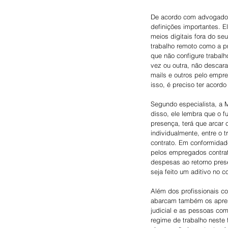
De acordo com advogado, 
definições importantes. E
meios digitais fora do se
trabalho remoto como a p
que não configure trabalh
vez ou outra, não descara
mails e outros pelo empre
isso, é preciso ter acor
Segundo especialista, a 
disso, ele lembra que o 
presença, terá que arcar 
individualmente, entre o 
contrato. Em conformidad
pelos empregados contrat
despesas ao retorno pres
seja feito um aditivo no c
Além dos profissionais c
abarcam também os aprend
judicial e as pessoas com
regime de trabalho neste