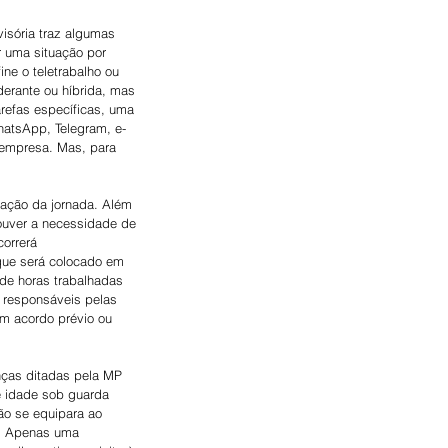
isória traz algumas 
r uma situação por 
ne o teletrabalho ou 
erante ou híbrida, mas 
refas específicas, uma 
hatsApp, Telegram, e-
 empresa. Mas, para 
ação da jornada. Além 
ouver a necessidade de 
orrerá 
 que será colocado em 
de horas trabalhadas 
 responsáveis pelas 
m acordo prévio ou 
nças ditadas pela MP 
e idade sob guarda 
ão se equipara ao 
o. Apenas uma 