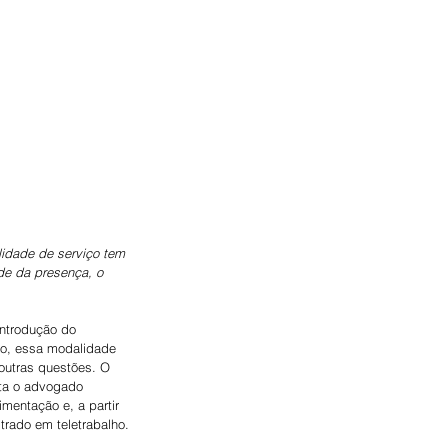
idade de serviço tem 
de da presença, o 
ntrodução do 
to, essa modalidade 
outras questões. O 
nta o advogado 
imentação e, a partir 
trado em teletrabalho.  