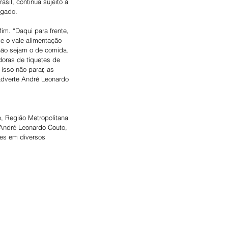
sil, continua sujeito à 
ogado.
m. “Daqui para frente, 
 e o vale-alimentação 
não sejam o de comida. 
doras de tíquetes de 
isso não parar, as 
adverte André Leonardo 
, Região Metropolitana 
André Leonardo Couto, 
ntes em diversos 