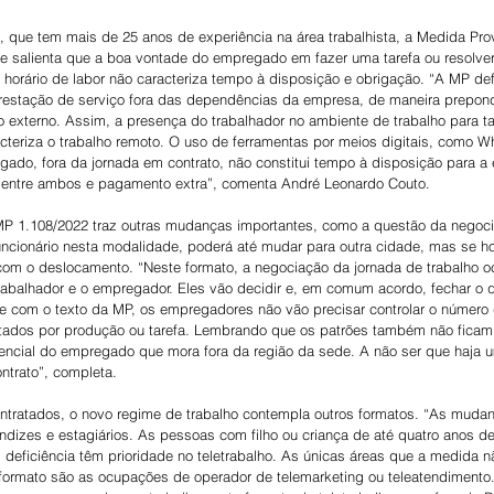
que tem mais de 25 anos de experiência na área trabalhista, a Medida Prov
le salienta que a boa vontade do empregado em fazer uma tarefa ou resolve
u horário de labor não caracteriza tempo à disposição e obrigação. “A MP defi
restação de serviço fora das dependências da empresa, de maneira prepond
o externo. Assim, a presença do trabalhador no ambiente de trabalho para ta
cteriza o trabalho remoto. O uso de ferramentas por meios digitais, como W
gado, fora da jornada em contrato, não constitui tempo à disposição para a
do entre ambos e pagamento extra”, comenta André Leonardo Couto.
MP 1.108/2022 traz outras mudanças importantes, como a questão da negoci
funcionário nesta modalidade, poderá até mudar para outra cidade, mas se h
com o deslocamento. “Neste formato, a negociação da jornada de trabalho oc
trabalhador e o empregador. Eles vão decidir e, em comum acordo, fechar o
e com o texto da MP, os empregadores não vão precisar controlar o número 
ados por produção ou tarefa. Lembrando que os patrões também não ficam
encial do empregado que mora fora da região da sede. A não ser que haja u
ontrato”, completa. 
ontratados, o novo regime de trabalho contempla outros formatos. “As muda
izes e estagiários. As pessoas com filho ou criança de até quatro anos d
 deficiência têm prioridade no teletrabalho. As únicas áreas que a medida n
 formato são as ocupações de operador de telemarketing ou teleatendiment