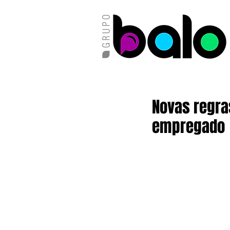
Novas regra
empregado