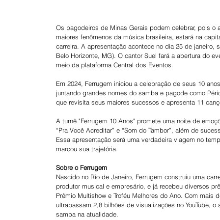
Os pagodeiros de Minas Gerais podem celebrar, pois o
maiores fenômenos da música brasileira, estará na cap
carreira. A apresentação acontece no dia 25 de janeiro, 
Belo Horizonte, MG). O cantor Suel fará a abertura do 
meio da plataforma Central dos Eventos. 
Em 2024, Ferrugem iniciou a celebração de seus 10 anos
juntando grandes nomes do samba e pagode como Péricle
que revisita seus maiores sucessos e apresenta 11 canç
A turnê "Ferrugem 10 Anos" promete uma noite de emoçõe
“Pra Você Acreditar” e “Som do Tambor”, além de suces
Essa apresentação será uma verdadeira viagem no tempo
marcou sua trajetória. 
Sobre o Ferrugem
Nascido no Rio de Janeiro, Ferrugem construiu uma carreir
produtor musical e empresário, e já recebeu diversos p
Prêmio Multishow e Troféu Melhores do Ano. Com mais de
ultrapassam 2,8 bilhões de visualizações no YouTube, o
samba na atualidade.