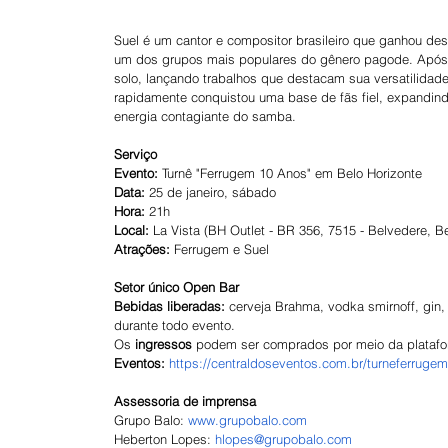
Suel é um cantor e compositor brasileiro que ganhou d
um dos grupos mais populares do gênero pagode. Após a
solo, lançando trabalhos que destacam sua versatilidade
rapidamente conquistou uma base de fãs fiel, expandind
energia contagiante do samba. 
Serviço
Evento:
 Turnê "Ferrugem 10 Anos" em Belo Horizonte
Data:
 25 de janeiro, sábado
Hora:
 21h
Local: 
La Vista (BH Outlet - BR 356, 7515 - Belvedere, B
Atrações: 
Ferrugem e Suel
Setor único Open Bar
Bebidas liberadas: 
cerveja Brahma, vodka smirnoff, gin, 
durante todo evento.
Os 
ingressos
 podem ser comprados por meio da platafo
Eventos:
https://centraldoseventos.com.br/turneferruge
Assessoria de imprensa
Grupo Balo:
www.grupobalo.com
Heberton Lopes:
hlopes@grupobalo.com