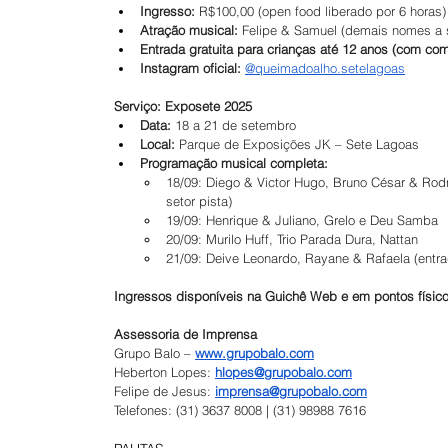
Ingresso:
 R$100,00 (open food liberado por 6 horas)
Atração musical:
 Felipe & Samuel (demais nomes a
Entrada gratuita para crianças até 12 anos (com co
Instagram oficial:
@queimadoalho.setelagoas
Serviço: Exposete 2025
Data:
 18 a 21 de setembro
Local:
 Parque de Exposições JK – Sete Lagoas
Programação musical completa:
18/09: Diego & Victor Hugo, Bruno César & Rodr
setor pista)
19/09: Henrique & Juliano, Grelo e Deu Samba
20/09: Murilo Huff, Trio Parada Dura, Nattan
21/09: Deive Leonardo, Rayane & Rafaela (entrad
Ingressos disponíveis na Guichê Web e em pontos físico
Assessoria de Imprensa
Grupo Balo – 
www.grupobalo.com
Heberton Lopes: 
hlopes@grupobalo.com
Felipe de Jesus: 
imprensa@grupobalo.com
Telefones: (31) 3637 8008 | (31) 98988 7616