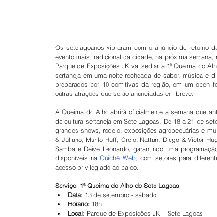
Os setelagoanos vibraram com o anúncio do retorno d
evento mais tradicional da cidade, na próxima semana, n
Parque de Exposições JK vai sediar a 1ª Queima do Alho
sertaneja em uma noite recheada de sabor, música e dive
preparados por 10 comitivas da região, em um open fo
outras atrações que serão anunciadas em breve.
A Queima do Alho abrirá oficialmente a semana que ant
da cultura sertaneja em Sete Lagoas. De 18 a 21 de se
grandes shows, rodeio, exposições agropecuárias e mui
& Juliano, Murilo Huff, Grelo, Nattan, Diego & Victor H
Samba e Deive Leonardo, garantindo uma programação 
disponíveis na 
Guichê Web
, com setores para diferent
acesso privilegiado ao palco.
Serviço: 1ª Queima do Alho de Sete Lagoas
Data:
 13 de setembro - sábado
Horário:
 18h
Local:
 Parque de Exposições JK – Sete Lagoas