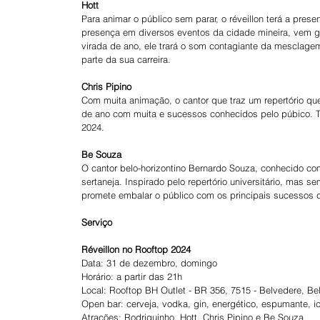
Hott
Para animar o público sem parar, o réveillon terá a prese
presença em diversos eventos da cidade mineira, vem 
virada de ano, ele trará o som contagiante da mesclage
parte da sua carreira.
Chris Pipino
Com muita animação, o cantor que traz um repertório que
de ano com muita e sucessos conhecidos pelo púbico. Tu
2024.
Be Souza
O cantor belo-horizontino Bernardo Souza, conhecido 
sertaneja. Inspirado pelo repertório universitário, mas 
promete embalar o público com os principais sucessos 
Serviço
Réveillon no Rooftop 2024
Data: 31 de dezembro, domingo
Horário: a partir das 21h
Local: Rooftop BH Outlet - BR 356, 7515 - Belvedere, Be
Open bar: cerveja, vodka, gin, energético, espumante, ice
Atrações: Rodriguinho, Hott, Chris Pipino e Be Souza