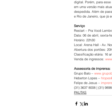
digital. Porém, para ess
em uma versão mais atual
despedida. Além de passa
e Rio de Janeiro, que já
Serviço
Restart – Pra Você Lembra
Data: 06 de abril, sexta-fe
Horário: 22h30
Local: Arena Hall - Av. N
Abertura dos portões: 20
Classificação etária: 16
Venda de ingressos: 
www.
Assessoria de imprensa:
Grupo Balo – 
www.grupob
Heberton Lopes – 
hlopes
Felipe de Jesus – 
impren
(31) 3637 8008 | (31) 989
PAUTAS