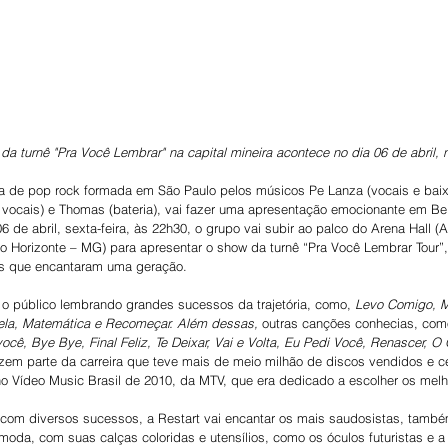
a turnê "Pra Você Lembrar" na capital mineira acontece no dia 06 de abril, 
ra de pop rock formada em São Paulo pelos músicos Pe Lanza (vocais e baixo
 e vocais) e Thomas (bateria), vai fazer uma apresentação emocionante em Be
 de abril, sexta-feira, às 22h30, o grupo vai subir ao palco do Arena Hall (
lo Horizonte – MG) para apresentar o show da turnê “Pra Você Lembrar Tour”
s que encantaram uma geração.
 o público lembrando grandes sucessos da trajetória, como, 
Levo Comigo, M
ela, Matemática e Recomeçar. Além dessas, 
outras canções conhecias, com
cê, Bye Bye, Final Feliz, Te Deixar, Vai e Volta, Eu Pedi Você, Renascer, O
zem parte da carreira que teve mais de meio milhão de discos vendidos e c
no Vídeo Music Brasil de 2010, da MTV, que era dedicado a escolher os melho
com diversos sucessos, a Restart vai encantar os mais saudosistas, também
 moda, com suas calças coloridas e utensílios, como os óculos futuristas e