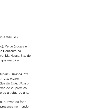
no Arena Hall
), Pe Lu (vocais e 
lo Horizonte na 
Avenida Nossa Sra. do 
, que marca a 
enina Estranha, Pra 
o, 
Vou cantar, 
 Que Eu Quis, Nosso 
erca de 23 prêmios 
res artistas do ano.
, através da forte 
 a presença no mundo 