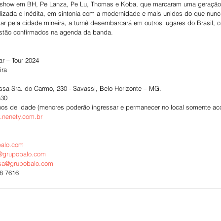
e show em BH, Pe Lanza, Pe Lu, Thomas e Koba, que marcaram uma geração 
izada e inédita, em sintonia com a modernidade e mais unidos do que nunca
r pela cidade mineira, a turnê desembarcará em outros lugares do Brasil, 
 estão confirmados na agenda da banda.
r – Tour 2024
ira
ossa Sra. do Carmo, 230 - Savassi, Belo Horizonte – MG.
h30
 anos de idade (menores poderão ingressar e permanecer no local somente 
nenety.com.br
alo.com
@grupobalo.com
sa@grupobalo.com
88 7616