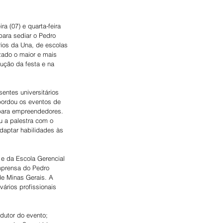
 (07) e quarta-feira 
ara sediar o Pedro 
rios da Una, de escolas 
zado o maior e mais 
dução da festa e na 
entes universitários 
abordou os eventos de 
para empreendedores. 
 a palestra com o 
aptar habilidades às 
 e da Escola Gerencial 
mprensa do Pedro 
e Minas Gerais. A 
ários profissionais 
dutor do evento; 