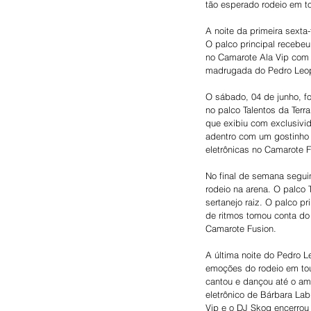
tão esperado rodeio em t
A noite da primeira sexta-
O palco principal recebeu
no Camarote Ala Vip com 
madrugada do Pedro Leopo
O sábado, 04 de junho, f
no palco Talentos da Terr
que exibiu com exclusivi
adentro com um gostinho 
eletrônicas no Camarote 
No final de semana seguin
rodeio na arena. O palco 
sertanejo raiz. O palco p
de ritmos tomou conta do
Camarote Fusion.
A última noite do Pedro 
emoções do rodeio em tour
cantou e dançou até o ama
eletrônico de Bárbara La
Vip e o DJ Skog encerrou