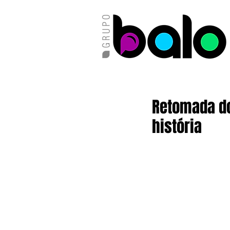
Retomada do
história