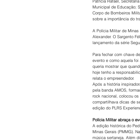
Patrícia Rafael, Secretári
Municipal de Educação; Sa
Corpo de Bombeiros Milit
sobre a importância do tr
A Polícia Militar de Min
Alexander. O Sargento Fél
lançamento da série Segu
Para fechar com chave de
evento e como aquela foi 
queria mostrar que quando
hoje tenho a responsabilid
relata o empreendedor.
Após a história inspirad
pela banda AMOS, formada
rock nacional, colocou os
compartilhava dicas de se
edição do PLRS Experience
Polícia Militar abraça o e
A edição histórica do Pe
Minas Gerais (PMMG). Na c
música sertaneja. Além d