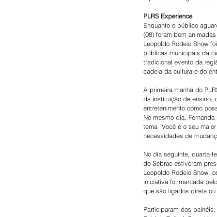
PLRS Experience
Enquanto o público aguar
(08) foram bem animadas 
Leopoldo Rodeio Show foi 
públicas municipais da c
tradicional evento da reg
cadeia da cultura e do ent
A primeira manhã do PLRS 
da instituição de ensino,
entretenimento como poss
No mesmo dia, Fernanda F
tema “Você é o seu maior
necessidades de mudança
No dia seguinte, quarta-f
do Sebrae estiveram prese
Leopoldo Rodeio Show, o
iniciativa foi marcada pe
que são ligados direta o
Participaram dos painéis: