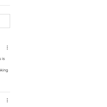
 is 
oking 