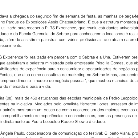
dava a chegada do segundo fim de semana de festa, as manhãs de terça-feira
no Parque de Exposições Assis Chateaubriand. É que a estrutura montada p
utilizada para receber o PLRS Experience, que reuniu estudantes universitá
idade e da Escola Gerencial do Sebrae para conhecerem o local onde é reali
ião, além de assistirem palestras com vários profissionais que atuam na pro
retenimento.  
Experience foi realizada em parceria com o Sebrae e a Una. Estiveram pres
 que assistiram a palestra ministrada pela empresária Priscilla Gomes, que 
ibilidades de experiência para o consumidor e oportunidades de negócios 
ontes, que atua como consultora de marketing no Sebrae Minas, apresentou
 empreendimento - modelo de negócio pessoal”, que mostrou maneiras de ad
 do mercado e para a vida.
eira (08), mais de 450 estudantes das escolas municipais de Pedro Leopoldo
ntes na iniciativa. Mediados pelo jornalista Heberton Lopes, assessor de i
s painéis mostraram um pouco de como acontece um dos maiores eventos d
lo compartilhamento de experiências e conhecimentos, com as presenças de v
u indiretamente ao Pedro Leopoldo Rodeio Show e à cidade.
 Ângela Paulo, coordenadora de comunicação do festival; Gilberto Viana, pro