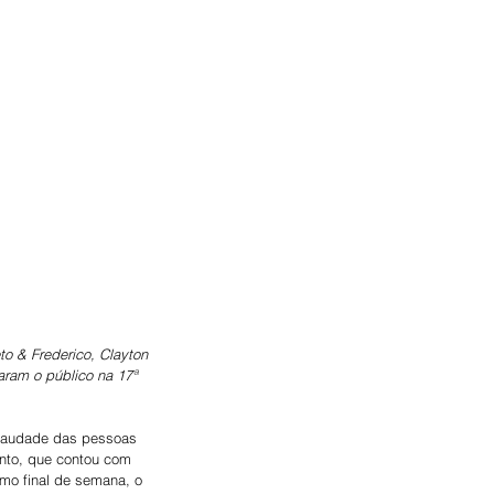
o & Frederico, Clayton 
aram o público na 17ª 
 saudade das pessoas 
ento, que contou com 
imo final de semana, o 