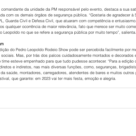
o, comandante da unidade da PM responsável pelo evento, destaca a sua sati
rada com os demais órgãos de segurança pública. “Gostaria de agradecer à S
PL, Guarda Civil e Defesa Civil, que atuaram com competência e entusiasmo.
mos qualquer ocorrência de maior relevância, fato que merece ser muito co
 Leopoldo no que se refere a segurança pública por muito tempo”, salienta
am
dição do Pedro Leopoldo Rodeio Show pode ser percebida facilmente por m
 sociais. Mas, por trás dos palcos cuidadosamente montados e decorados 
 time esteve empenhado para que tudo pudesse acontecer. “Para a edição 
retos e indiretos, nas mais diversas funções, como, seguranças, brigadista
s da saúde, montadores, carregadores, atendentes de bares e muitos outros pr
stival, que garante: em 2023 vai ter mais festa, emoção e alegria. 