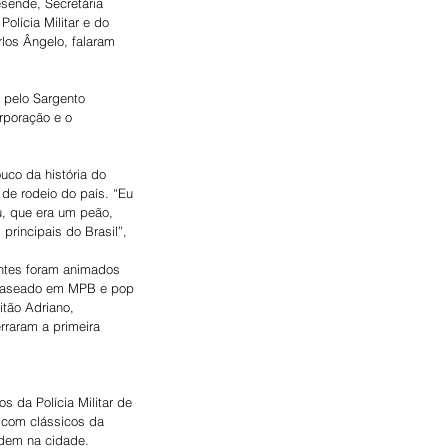
esende, Secretária 
olícia Militar e do 
los Ângelo, falaram 
 pelo Sargento 
rporação e o 
co da história do 
de rodeio do país. “Eu 
u, que era um peão, 
principais do Brasil”, 
entes foram animados 
o baseado em MPB e pop 
itão Adriano, 
rraram a primeira 
 da Polícia Militar de 
 com clássicos da 
rdem na cidade.