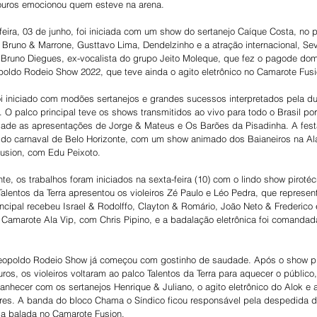
ouros emocionou quem esteve na arena.
feira, 03 de junho, foi iniciada com um show do sertanejo Caíque Costa, no p
 Bruno & Marrone, Gusttavo Lima, Dendelzinho e a atração internacional, Sev
Bruno Diegues, ex-vocalista do grupo Jeito Moleque, que fez o pagode domi
ldo Rodeio Show 2022, que teve ainda o agito eletrônico no Camarote Fusi
oi iniciado com modões sertanejos e grandes sucessos interpretados pela du
a. O palco principal teve os shows transmitidos ao vivo para todo o Brasil po
dade as apresentações de Jorge & Mateus e Os Barões da Pisadinha. A fes
do carnaval de Belo Horizonte, com um show animado dos Baianeiros na Ala
Fusion, com Edu Peixoto.
te, os trabalhos foram iniciados na sexta-feira (10) com o lindo show pirot
Talentos da Terra apresentou os violeiros Zé Paulo e Léo Pedra, que represe
rincipal recebeu Israel & Rodolffo, Clayton & Romário, João Neto & Frederico
 Camarote Ala Vip, com Chris Pipino, e a badalação eletrônica foi comandad
Leopoldo Rodeio Show já começou com gostinho de saudade. Após o show pi
os, os violeiros voltaram ao palco Talentos da Terra para aquecer o público
nhecer com os sertanejos Henrique & Juliano, o agito eletrônico do Alok e a
bres. A banda do bloco Chama o Síndico ficou responsável pela despedida 
 a balada no Camarote Fusion.