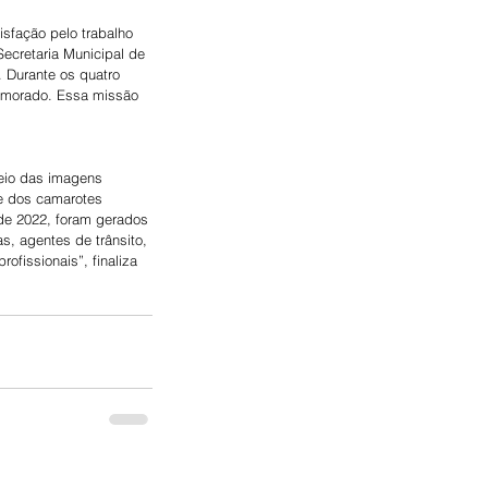
sfação pelo trabalho 
ecretaria Municipal de 
 Durante os quatro 
memorado. Essa missão 
.
eio das imagens 
e dos camarotes 
de 2022, foram gerados 
s, agentes de trânsito, 
ofissionais”, finaliza 