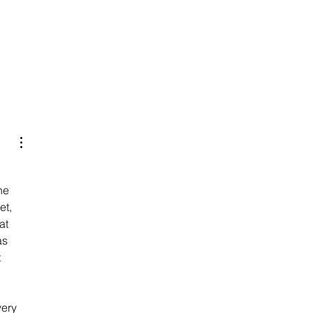
he 
t, 
at 
as 
 
ery 