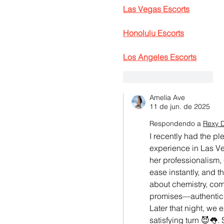
Las Vegas Escorts
Honolulu Escorts
Los Angeles Escorts
Curtir
Responder
Amelia Ave
11 de jun. de 2025
Respondendo a
Rexy 
I recently had the pl
experience in Las Ve
her professionalism,
ease instantly, and t
about chemistry, com
promises—authentic,
Later that night, we 
satisfying turn 😈👅.