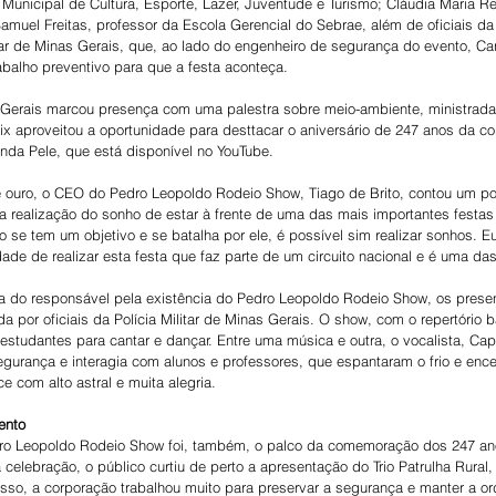
a Municipal de Cultura, Esporte, Lazer, Juventude e Turismo; Cláudia Maria R
muel Freitas, professor da Escola Gerencial do Sebrae, além de oficiais da P
ar de Minas Gerais, que, ao lado do engenheiro de segurança do evento, Car
abalho preventivo para que a festa aconteça.
as Gerais marcou presença com uma palestra sobre meio-ambiente, ministrada
ix aproveitou a oportunidade para desttacar o aniversário de 247 anos da co
nda Pele, que está disponível no YouTube. 
 ouro, o CEO do Pedro Leopoldo Rodeio Show, Tiago de Brito, contou um pou
a realização do sonho de estar à frente de uma das mais importantes festas 
 se tem um objetivo e se batalha por ele, é possível sim realizar sonhos. E
ade de realizar esta festa que faz parte de um circuito nacional e é uma das 
ora do responsável pela existência do Pedro Leopoldo Rodeio Show, os pres
 por oficiais da Polícia Militar de Minas Gerais. O show, com o repertóri
 estudantes para cantar e dançar. Entre uma música e outra, o vocalista, Cap
gurança e interagia com alunos e professores, que espantaram o frio e ence
 com alto astral e muita alegria.
vento
dro Leopoldo Rodeio Show foi, também, o palco da comemoração dos 247 anos
elebração, o público curtiu de perto a apresentação do Trio Patrulha Rural,
isso, a corporação trabalhou muito para preservar a segurança e manter a o