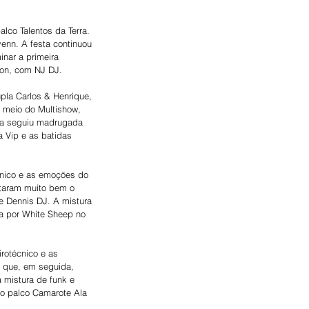
alco Talentos da Terra. 
enn. A festa continuou 
nar a primeira 
on, com NJ DJ.  
pla Carlos & Henrique, 
r meio do Multishow, 
ta seguiu madrugada 
 Vip e as batidas 
écnico e as emoções do 
ntaram muito bem o 
 e Dennis DJ. A mistura 
a por White Sheep no 
rotécnico e as 
, que, em seguida, 
 mistura de funk e 
do palco Camarote Ala 