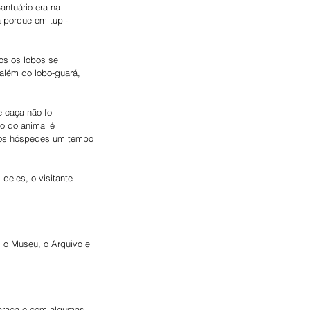
antuário era na 
 porque em tupi-
os os lobos se 
além do lobo-guará, 
 caça não foi 
o do animal é 
 aos hóspedes um tempo 
eles, o visitante 
m o Museu, o Arquivo e 
Caraça e com algumas 