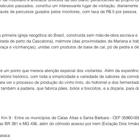
éculos passados, constitui um interessante lugar de visitação, diariamente
través de percursos guiados pelos monitores, com taxa de R$ 5 por pessoa.
 primeira igreja neogótica do Brasil, construída sem mão-de-obra escrava e 
tirada de perto da Cascatona), mármore (das proximidades de Mariana e Itabi
araça e vizinhanças), unidas com produtos de base de cal, pó de pedra e ól
é um ponto que merece atenção especial dos visitantes. Além da experiênci
itório histórico, com toda a simplicidade e variedade de sabores da comid
ra ver o processo de produção do vinho tinto, do hidromel e dos fermentado
também a padaria, que fabrica pães, bolos e biscoitos, e a doçaria, para do
, Km 9 - Entre os municípios de Catas Altas e Santa Bárbara - CEP 35960-00
ias BR 381 e MG 436, além do cômodo acesso por trem (Estação Dois Irmãos
caraca