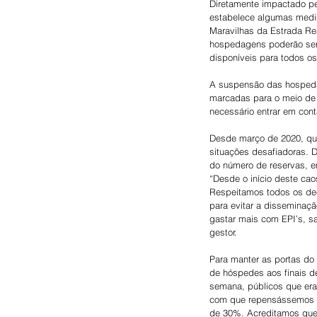
Diretamente impactado pe
estabelece algumas medid
Maravilhas da Estrada Rea
hospedagens poderão ser 
disponíveis para todos o
A suspensão das hospedag
marcadas para o meio de 
necessário entrar em cont
Desde março de 2020, qua
situações desafiadoras. 
do número de reservas, e
“Desde o início deste cao
Respeitamos todos os dec
para evitar a disseminaç
gastar mais com EPI’s, s
gestor.
Para manter as portas do 
de hóspedes aos finais d
semana, públicos que era
com que repensássemos to
de 30%. Acreditamos que 