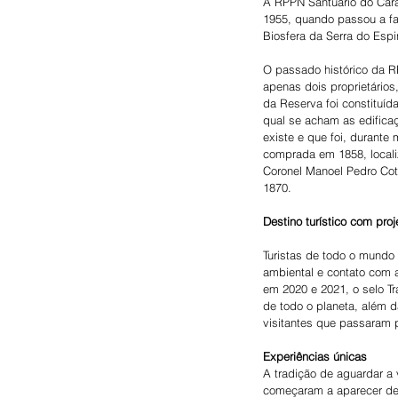
A RPPN Santuário do Caraç
1955, quando passou a fa
Biosfera da Serra do Esp
O passado histórico da R
apenas dois proprietário
da Reserva foi constituíd
qual se acham as edifica
existe e que foi, durante
comprada em 1858, locali
Coronel Manoel Pedro Cot
1870.
Destino turístico com proj
Turistas de todo o mundo
ambiental e contato com a
em 2020 e 2021, o selo T
de todo o planeta, além d
visitantes que passaram pe
Experiências únicas
A tradição de aguardar a
começaram a aparecer der