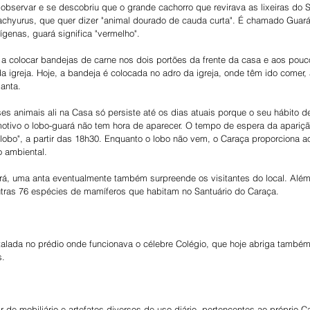
bservar e se descobriu que o grande cachorro que revirava as lixeiras do S
chyurus, que quer dizer "animal dourado de cauda curta". É chamado Guará
ígenas, guará significa "vermelho".
 colocar bandejas de carne nos dois portões da frente da casa e aos pouc
igreja. Hoje, a bandeja é colocada no adro da igreja, onde têm ido comer, 
anta.
ses animais ali na Casa só persiste até os dias atuais porque o seu hábito de
otivo o lobo-guará não tem hora de aparecer. O tempo de espera da apariçã
lobo", a partir das 18h30. Enquanto o lobo não vem, o Caraça proporciona
 ambiental.
á, uma anta eventualmente também surpreende os visitantes do local. Além d
tras 76 espécies de mamíferos que habitam no Santuário do Caraça.
stalada no prédio onde funcionava o célebre Colégio, que hoje abriga també
s.
 de mobiliário e artefatos diversos de uso diário, pertencentes ao próprio 