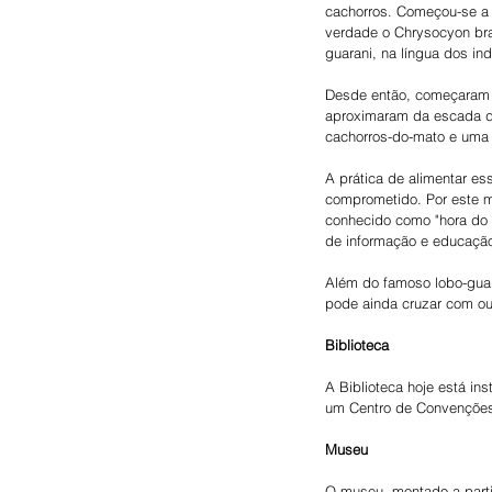
cachorros. Começou-se a o
verdade o Chrysocyon bra
guarani, na língua dos ind
Desde então, começaram a
aproximaram da escada da 
cachorros-do-mato e uma 
A prática de alimentar es
comprometido. Por este m
conhecido como "hora do 
de informação e educação
Além do famoso lobo-guar
pode ainda cruzar com ou
Biblioteca
A Biblioteca hoje está in
um Centro de Convençõe
Museu
O museu, montado a partir