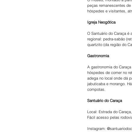
peças remanescentes de s
hóspedes e visitantes, a
Igreja Neogótica
O Santuário do Caraça é a
regional: pedra-sabão (re
quartzito (da região do C
Gastronomia
A gastronomia do Caraça 
hóspedes de comer no refe
adega no local onde dá pa
jabuticaba e morango. Há 
compotas.
Santuário do Caraça
Local: Estrada do Caraça
Fácil acesso pelas rodov
Instagram: @santuariodo