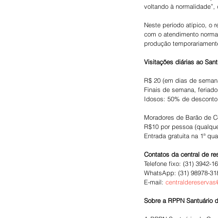
voltando à normalidade”, 
Neste período atípico, o
com o atendimento normal 
produção temporariament
Visitações diárias ao San
R$ 20 (em dias de seman
Finais de semana, feriad
Idosos: 50% de desconto
Moradores de Barão de Co
R$10 por pessoa (qualque
Entrada gratuita na 1ª q
Contatos da central de r
Telefone fixo: (31) 3942-1
WhatsApp: (31) 98978-31
E-mail: 
centraldereservas
Sobre a RPPN Santuário 