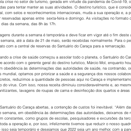
la crise no setor de turismo, gerada em virtude da pandemia de Covid-19, o
as para tentar manter as suas atividades. O destino turístico, que é consi
l, com selos e reconhecimentos internacionais, muda a sua operação e, a pa
reservadas apenas entre  sexta-feira e domingo. As visitações no format
s dias da semana, das 8h às 17h.
ens durante a semana é temporária e deve ficar em vigor até o fim deste 
semana, até a data de 21 de maio, serão recebidas normalmente. Para o perí
ato com a central de reservas do Santuário do Caraça para a remarcação.
ndo a crise de saúde começou a assolar todo o planeta, o Santuário do Car
De acordo com o gerente geral do destino turístico, Márcio Mol, enquanto 
m obediência às determinações das autoridades de saúde, na contramão, o
s mundial, optamos por priorizar a saúde e a segurança dos nossos colabora
retos, reduzimos a quantidade de pessoas aqui no Caraça e implementamos
ão do vírus. Com isso, nossa receita diminuiu consideravelmente e, ao mes
anitizantes, lavagens de roupas de cama e desinfecção dos quartos e áreas 
Santuário do Caraça abertas, a contenção de custos foi inevitável. “Além da
e semana, em obediência às determinações das autoridades, deixamos de r
m constantes, como grupos de escolas, pesquisadores e excursões da tercei
da a operação e, por isso, infelizmente tivemos que reduzir o nosso quadr
isso seja temporário e desejamos que 2022 seja um ano melhor, com a pan