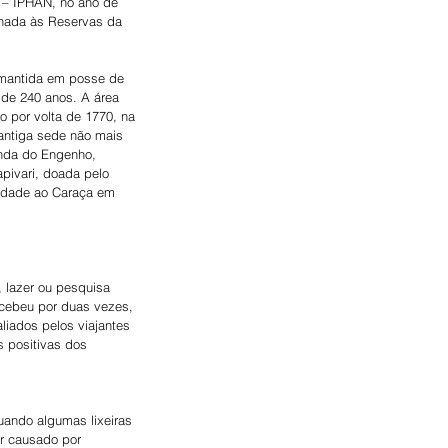
l – IPHAN, no ano de 
inada às Reservas da 
 mantida em posse de 
de 240 anos. A área 
o por volta de 1770, na 
antiga sede não mais 
enda do Engenho, 
pivari, doada pelo 
iedade ao Caraça em 
 lazer ou pesquisa 
recebeu por duas vezes, 
iados pelos viajantes 
s positivas dos 
uando algumas lixeiras 
r causado por 