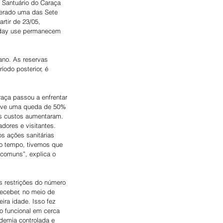
 Santuário do Caraça 
derado uma das Sete 
rtir de 23/05, 
o day use permanecem 
ano. As reservas 
odo posterior, é 
aça passou a enfrentar 
houve uma queda de 50% 
s custos aumentaram. 
dores e visitantes. 
 ações sanitárias 
mo tempo, tivemos que 
comuns”, explica o 
s restrições do número 
eceber, no meio de 
ra idade. Isso fez 
o funcional em cerca 
demia controlada e 