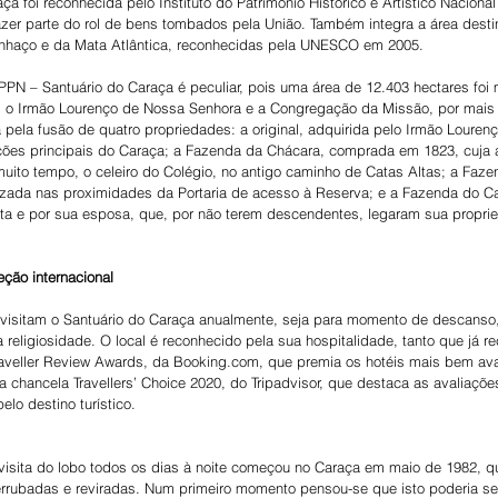
a foi reconhecida pelo Instituto do Patrimônio Histórico e Artístico Naciona
zer parte do rol de bens tombados pela União. Também integra a área dest
inhaço e da Mata Atlântica, reconhecidas pela UNESCO em 2005.
PPN – Santuário do Caraça é peculiar, pois uma área de 12.403 hectares foi
s, o Irmão Lourenço de Nossa Senhora e a Congregação da Missão, por mais 
a pela fusão de quatro propriedades: a original, adquirida pelo Irmão Lourenç
ções principais do Caraça; a Fazenda da Chácara, comprada em 1823, cuja 
 muito tempo, o celeiro do Colégio, no antigo caminho de Catas Altas; a Faz
zada nas proximidades da Portaria de acesso à Reserva; e a Fazenda do Ca
ta e por sua esposa, que, por não terem descendentes, legaram sua propr
eção internacional
 visitam o Santuário do Caraça anualmente, seja para momento de descanso,
 religiosidade. O local é reconhecido pela sua hospitalidade, tanto que já 
raveller Review Awards, da Booking.com, que premia os hotéis mais bem aval
a chancela Travellers’ Choice 2020, do Tripadvisor, que destaca as avaliaçõe
lo destino turístico.
 visita do lobo todos os dias à noite começou no Caraça em maio de 1982, q
rubadas e reviradas. Num primeiro momento pensou-se que isto poderia se