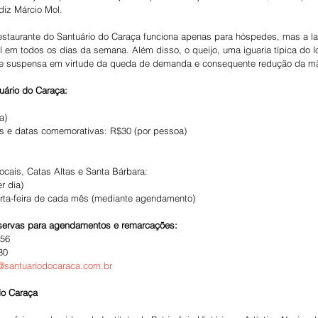
diz Márcio Mol.
 restaurante do Santuário do Caraça funciona apenas para hóspedes, mas a 
em todos os dias da semana. Além disso, o queijo, uma iguaria típica do lo
e suspensa em virtude da queda de demanda e consequente redução da mã
tuário do Caraça:
a)
os e datas comemorativas: R$30 (por pessoa)
cais, Catas Altas e Santa Bárbara:
r dia)
uarta-feira de cada mês (mediante agendamento)
eservas para agendamentos e remarcações:
656
80
@santuariodocaraca.com.br
do Caraça