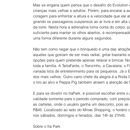
Mas se engana quem pensa que o desafio do Evolution é 
crianças mais velhas e adultos. Porém, para encarar a av
coragem para enfrentar a altura e a velocidade que ele ati
girando os passageiros suspensos ao ar livre e em alta 
da torre. Nesta hora a adrenalina toma conta do corpo, p
suficiente para manter os olhos abertos, é recompens
uma forma diferente durante alguns segundos.
Não tem como negar que o brinquedo é uma das atrações 
aqueles que gostam de ser mais radial, gritar bastante
opções para quem pretende apenas relaxar e brincar. No p
toda a família. A TartaFante, o Trenzinho, a Cavalaria, o
variada lista de entretenimento para os pequenos. Já o 
dos mais velhos. Outro carro chefe da alegria é a Roda Gi
o tiro ao alvo e Peppa Pig também atraem a atenção de 
E para se divertir no ItaPark, é possível escolher entr
validade somente para o período comprado, com preços 
as cartelas, onde o usuário ganha um desconto, pois as 
R$45. Localizado ao lado do Minas Shopping, o horário d
nos sábados, domingos e feriados, das 14h às 21h45.
Sobre o Ita Park