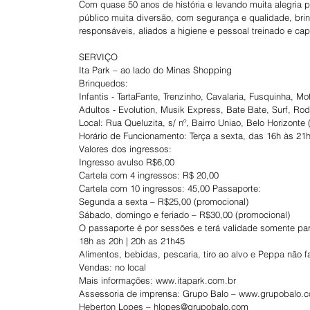
Com quase 50 anos de história e levando muita alegria 
público muita diversão, com segurança e qualidade, brin
responsáveis, aliados a higiene e pessoal treinado e cap
SERVIÇO
Ita Park – ao lado do Minas Shopping
Brinquedos:  
Infantis - TartaFante, Trenzinho, Cavalaria, Fusquinha, Mot
Adultos - Evolution, Musik Express, Bate Bate, Surf, Ro
Local: Rua Queluzita, s/ nº, Bairro Uniao, Belo Horizont
Horário de Funcionamento: Terça a sexta, das 16h às 2
Valores dos ingressos:
Ingresso avulso R$6,00
Cartela com 4 ingressos: R$ 20,00
Cartela com 10 ingressos: 45,00 Passaporte:
Segunda a sexta – R$25,00 (promocional)
Sábado, domingo e feriado – R$30,00 (promocional)
O passaporte é por sessões e terá validade somente par
18h as 20h | 20h as 21h45
Alimentos, bebidas, pescaria, tiro ao alvo e Peppa não
Vendas: no local
Mais informações: www.itapark.com.br
Assessoria de imprensa: Grupo Balo – www.grupobalo.
Heberton Lopes – hlopes@grupobalo.com