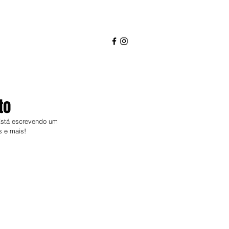
to
Está escrevendo um 
s e mais!