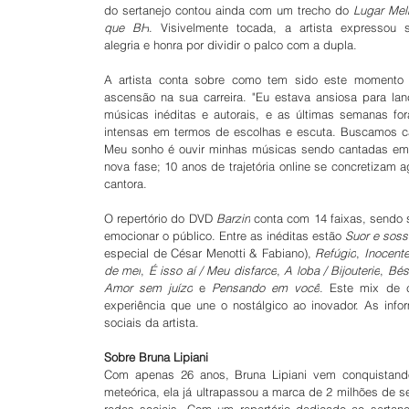
do sertanejo contou ainda com um trecho do 
Lugar Melh
que BH
. Visivelmente tocada, a artista expressou s
alegria e honra por dividir o palco com a dupla.
A artista conta sobre como tem sido este momento 
ascensão na sua carreira. "Eu estava ansiosa para lanç
músicas inéditas e autorais, e as últimas semanas for
intensas em termos de escolhas e escuta. Buscamos c
Meu sonho é ouvir minhas músicas sendo cantadas em 
nova fase; 10 anos de trajetória online se concretizam 
cantora.
O repertório do DVD 
Barzin
 conta com 14 faixas, sendo 
emocionar o público. Entre as inéditas estão 
Suor e sos
especial de César Menotti & Fabiano), 
Refúgio
, 
Inocent
de mel
, 
É isso aí / Meu disfarce
, 
A loba / Bijouterie
, 
Bés
Amor sem juízo
 e 
Pensando em você
. Este mix de c
experiência que une o nostálgico ao inovador. As inf
sociais da artista.
Sobre Bruna Lipiani
Com apenas 26 anos, Bruna Lipiani vem conquistand
meteórica, ela já ultrapassou a marca de 2 milhões de 