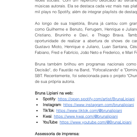
redes sociais. Com um repertório dedicado ao sertanej
músicas autorais. Ela se destaca cada vez mais nas pla
mil plays no Spotify, além de integrar playlists de dest
Ao longo de sua trajetória, Bruna já cantou com grand
como Guilherme e Benuto, Ferrugem, Henrique e Juliano
Cristiano, Bruninho e Davi, e Thiago Brava. Tam
oportunidade de realizar a abertura de shows de ca
Gustavo Mioto, Henrique e Juliano, Luan Santana, Césa
Fabiano, Fred e Fabrício, João Neto e Frederico, e Mari 
Bruna também brilhou em programas nacionais como 
Decisão", do Faustão na Band, "Fofocalizando" e "Domin
SBT. Recentemente, foi selecionada para o projeto "Ch
de sua própria autoria.
Bruna Lipiani na web:
Spotify
: 
https://open.spotify.com/artist/BrunaLipiani
Instagram
: 
https://www.instagram.com/brunalipiani
TikTok
: 
https://www.tiktok.com/@brunalipiani
Kwai
: 
https://www.kwai.com/@brunalipiani
YouTube
: 
https://www.youtube.com/@BrunaLipiani
Assessoria de imprensa: