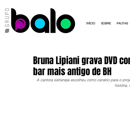
INÍCIO
SOBRE
PAUTAS
Bruna Lipiani grava DVD co
bar mais antigo de BH
A cantora sertaneja escolheu como cenário para o proj
história,