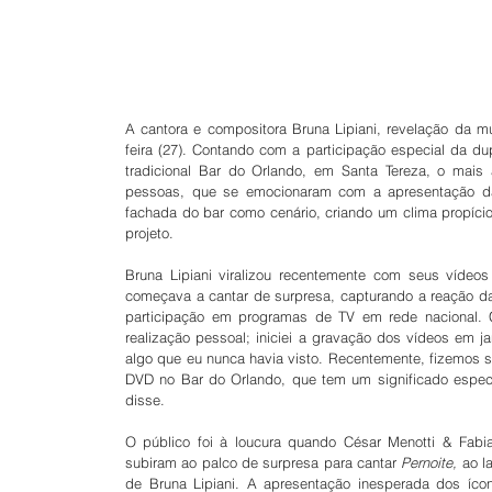
A cantora e compositora Bruna Lipiani, revelação da mú
feira (27). Contando com a participação especial da d
tradicional Bar do Orlando, em Santa Tereza, o mais 
pessoas, que se emocionaram com a apresentação da a
fachada do bar como cenário, criando um clima propício
projeto.
Bruna Lipiani viralizou recentemente com seus víd
começava a cantar de surpresa, capturando a reação da
participação em programas de TV em rede nacional. C
realização pessoal; iniciei a gravação dos vídeos em j
algo que eu nunca havia visto. Recentemente, fizemos 
DVD no Bar do Orlando, que tem um significado especia
disse.
O público foi à loucura quando César Menotti & Fabia
subiram ao palco de surpresa para cantar 
Pernoite,
 ao l
de Bruna Lipiani. A apresentação inesperada dos ícon