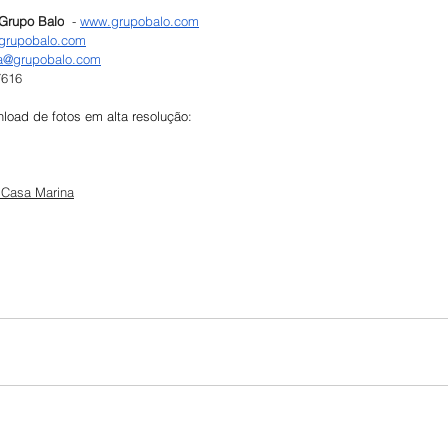
Grupo Balo
  - 
www.grupobalo.com
grupobalo.com
a@grupobalo.com
7616
load de fotos em alta resolução:
a Casa Marina