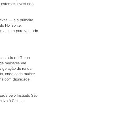
 estamos investindo 
eves — e a primeira 
lo Horizonte. 
matura e para ver tudo 
s sociais do Grupo 
 de mulheres em 
e geração de renda. 
ão, onde cada mulher 
ória com dignidade, 
zada pelo Instituto São 
ntivo à Cultura.