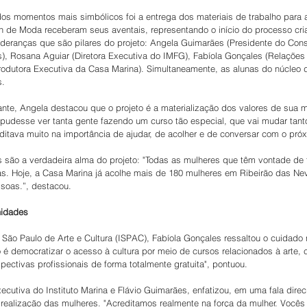
dos momentos mais simbólicos foi a entrega dos materiais de trabalho para 
 de Moda receberam seus aventais, representando o início do processo criat
 lideranças que são pilares do projeto: Angela Guimarães (Presidente do Conse
), Rosana Aguiar (Diretora Executiva do IMFG), Fabíola Gonçales (Relações I
odutora Executiva da Casa Marina). Simultaneamente, as alunas do núcleo de
s.
te, Angela destacou que o projeto é a materialização dos valores de sua 
se pudesse ver tanta gente fazendo um curso tão especial, que vai mudar tant
tava muito na importância de ajudar, de acolher e de conversar com o próx
s são a verdadeira alma do projeto: "Todas as mulheres que têm vontade de 
as. Hoje, a Casa Marina já acolhe mais de 180 mulheres em Ribeirão das Ne
soas.”, destacou.
nidades
 São Paulo de Arte e Cultura (ISPAC), Fabíola Gonçales ressaltou o cuidado 
é democratizar o acesso à cultura por meio de cursos relacionados à arte, 
ectivas profissionais de forma totalmente gratuita", pontuou.
xecutiva do Instituto Marina e Flávio Guimarães, enfatizou, em uma fala direc
realização das mulheres. "Acreditamos realmente na força da mulher. Vocês