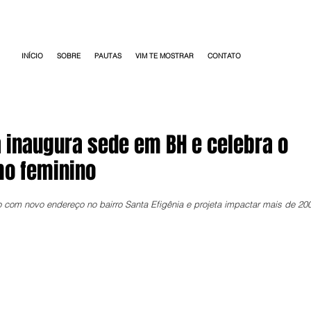
INÍCIO
SOBRE
PAUTAS
VIM TE MOSTRAR
CONTATO
 inaugura sede em BH e celebra o
o feminino
o com novo endereço no bairro Santa Efigênia e projeta impactar mais de 20