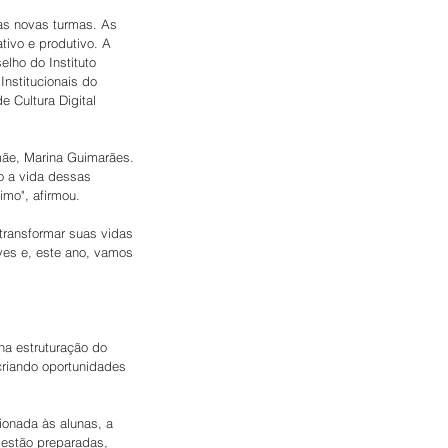
as novas turmas. As 
ivo e produtivo. A 
lho do Instituto 
nstitucionais do 
 Cultura Digital 
mãe, Marina Guimarães. 
o a vida dessas 
imo", afirmou.
transformar suas vidas 
ves e, este ano, vamos 
na estruturação do 
criando oportunidades 
ionada às alunas, a 
 estão preparadas, 