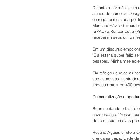
Durante a cerimônia, um 
alunas do curso de Design
entrega foi realizada por
Marina e Flávio Guimarães
ISPAC) e Renata Dutra (Pr
receberam seus uniforme
Em um discurso emocionan
"Ela estaria super feliz 
pessoas. Minha mãe acredi
Ela reforçou que as aluna
são as nossas inspirador
impactar mais de 400 pes
Democratização e oportu
Representando o Instituto
novo espaço. "Nosso foco 
de formação e novas persp
Rosana Aguiar, diretora-e
crença na capacidade de 