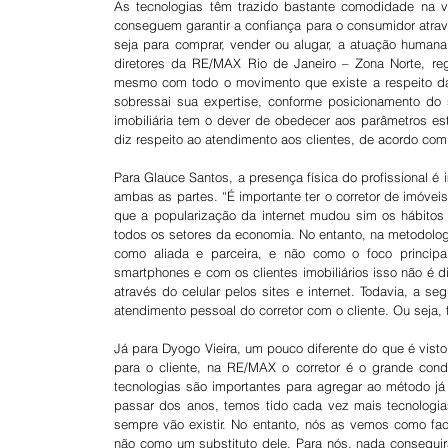
As tecnologias têm trazido bastante comodidade na v
conseguem garantir a confiança para o consumidor atrav
seja para comprar, vender ou alugar, a atuação humana
diretores da RE/MAX Rio de Janeiro – Zona Norte, reg
mesmo com todo o movimento que existe a respeito da s
sobressai sua expertise, conforme posicionamento do
imobiliária tem o dever de obedecer aos parâmetros est
diz respeito ao atendimento aos clientes, de acordo com o
Para Glauce Santos, a presença física do profissional é 
ambas as partes. “É importante ter o corretor de imóveis
que a popularização da internet mudou sim os hábitos
todos os setores da economia. No entanto, na metodolog
como aliada e parceira, e não como o foco principa
smartphones e com os clientes imobiliários isso não é d
através do celular pelos sites e internet. Todavia, a 
atendimento pessoal do corretor com o cliente. Ou seja, f
Já para Dyogo Vieira, um pouco diferente do que é visto 
para o cliente, na RE/MAX o corretor é o grande condu
tecnologias são importantes para agregar ao método já 
passar dos anos, temos tido cada vez mais tecnologia
sempre vão existir. No entanto, nós as vemos como faci
não como um substituto dele. Para nós, nada conseguirá 