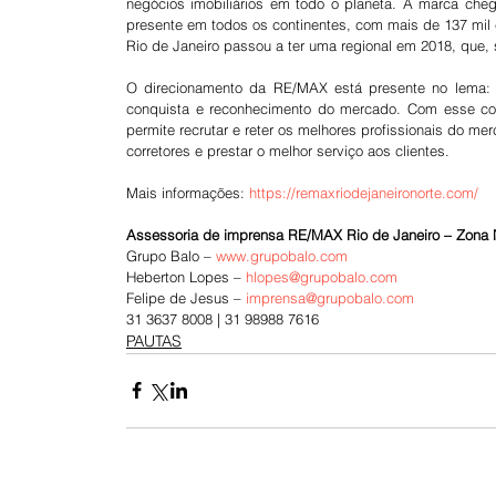
negócios imobiliários em todo o planeta. A marca cheg
presente em todos os continentes, com mais de 137 mil 
Rio de Janeiro passou a ter uma regional em 2018, que, 
O direcionamento da RE/MAX está presente no lema: 
conquista e reconhecimento do mercado. Com esse conc
permite recrutar e reter os melhores profissionais do mer
corretores e prestar o melhor serviço aos clientes.
Mais informações: 
https://remaxriodejaneironorte.com/
Assessoria de imprensa RE/MAX Rio de Janeiro – Zona 
Grupo Balo – 
www.grupobalo.co
m
Heberton Lopes – 
hlopes@grupobalo.co
m
Felipe de Jesus – 
imprensa@grupobalo.co
m
31 3637 8008 | 31 98988 7616
PAUTAS