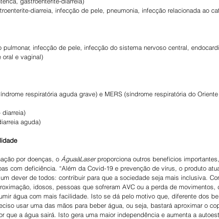
térica, gastroenterite-diarreia)
troenterite-diarreia, infecção de pele, pneumonia, infecção relacionada ao cat
o pulmonar, infecção de pele, infecção do sistema nervoso central, endocardi
 oral e vaginal)
índrome respiratória aguda grave) e MERS (síndrome respiratória do Oriente
 diarreia)
diarreia aguda)
lidade
nação por doenças, o 
ÁguaàLaser
 proporciona outros benefícios importantes
oas com deficiência. “Além da Covid-19 e prevenção de vírus, o produto atu
um dever de todos: contribuir para que a sociedade seja mais inclusiva. Com
roximação, idosos, pessoas que sofreram AVC ou a perda de movimentos, 
ir água com mais facilidade. Isto se dá pelo motivo que, diferente dos b
eciso usar uma das mãos para beber água, ou seja, bastará aproximar o cop
nsor que a água sairá. Isto gera uma maior independência e aumenta a autoe