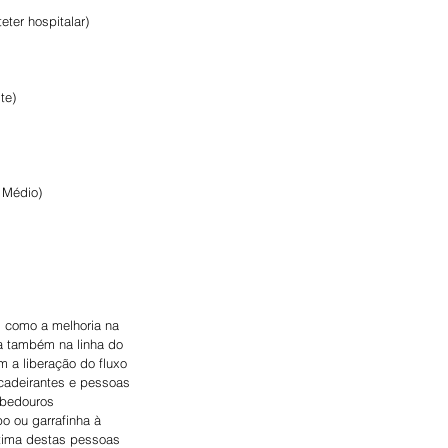
eter hospitalar)
te)
 Médio)
, como a melhoria na 
a também na linha do 
 a liberação do fluxo 
cadeirantes e pessoas 
ebedouros 
o ou garrafinha à 
stima destas pessoas 