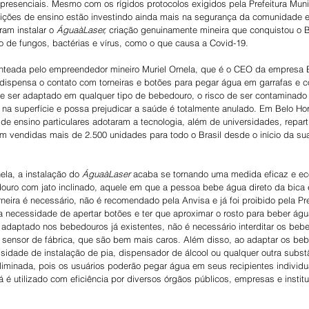
presenciais. Mesmo com os rígidos protocolos exigidos pela Prefeitura Muni
tuições de ensino estão investindo ainda mais na segurança da comunidade 
ram instalar o 
ÁguaàLaser,
 criação genuinamente mineira que conquistou o Br
 de fungos, bactérias e vírus, como o que causa a Covid-19.
enteada pelo empreendedor mineiro Muriel Ornela, que é o CEO da empresa B
 dispensa o contato com torneiras e botões para pegar água em garrafas e c
 ser adaptado em qualquer tipo de bebedouro, o risco de ser contaminado 
na superfície e possa prejudicar a saúde é totalmente anulado. Em Belo Hor
s de ensino particulares adotaram a tecnologia, além de universidades, repart
ram vendidas mais de 2.500 unidades para todo o Brasil desde o início da su
la, a instalação do 
ÁguaàLaser
 acaba se tornando uma medida eficaz e ec
ouro com jato inclinado, aquele em que a pessoa bebe água direto da bica 
neira é necessário, não é recomendado pela Anvisa e já foi proibido pela Pre
la necessidade de apertar botões e ter que aproximar o rosto para beber ág
 adaptado nos bebedouros já existentes, não é necessário interditar os be
sensor de fábrica, que são bem mais caros. Além disso, ao adaptar os be
sidade de instalação de pia, dispensador de álcool ou qualquer outra substâ
iminada, pois os usuários poderão pegar água em seus recipientes individua
já é utilizado com eficiência por diversos órgãos públicos, empresas e instit