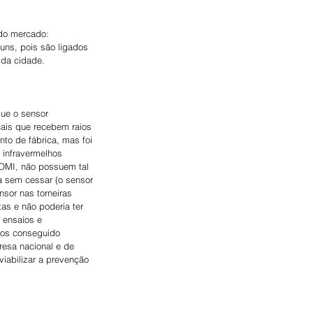
do mercado: 
ns, pois são ligados 
 da cidade.
que o sensor 
ais que recebem raios 
o de fábrica, mas foi 
 infravermelhos 
AOMI, não possuem tal 
a sem cessar (o sensor 
sor nas torneiras 
as e não poderia ter 
 ensaios e 
mos conseguido 
esa nacional e de 
viabilizar a prevenção 