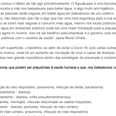
ro possui o hábito de não agir preventivamente. O ÁguaàLaser é uma tecnolog
encosta a mão nos bebedouros para beber água, é algo muito anti-higiênico. 
 as pessoas estão seguras em beber água em bebedouros de uso coletivo, 
a, irão responder que não é algo que traz uma total segurança para a sua s
vão se sentir mais seguras e consumir mais água, mesmo nos locais públicos
r água em ambientes públicos pode ser uma maior hidratação para a popul
 agora no inverno. Isso irá ser benéfico para empresas e o governo, pois red
 públicos com o sistema de saúde", opina Muriel Ornela.
o com superfícies, o benefício vai além de evitar a Covid 19, pois várias out
no inverno, onde há um aumento de circulação de vírus e casos de doenças r
chless tem grande importância dentro das estratégias de prevenção a contam
ismos que podem ser prejudiciais à saúde humana e que, nos bebedouros co
cção do trato respiratório, pneumonia, infecção da ferida, bacteremia)
roenterite - diarreia)
roenterite - diarreia, colite pseudomembranosa)
ardite, meningite, infecção relacionada ao cateter hospitalar)
erite - diarreia, peritonite, infecção do trato urinário)
do trato urinário, pneumonia, infecção do trato respiratório)