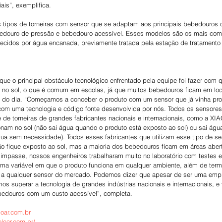
is”, exemplifica.
s tipos de torneiras com sensor que se adaptam aos principais bebedouros 
bedouro de pressão e bebedouro acessível. Esses modelos são os mais comu
stecidos por água encanada, previamente tratada pela estação de tratamento
ue o principal obstáculo tecnológico enfrentado pela equipe foi fazer com 
e no sol, o que é comum em escolas, já que muitos bebedouros ficam em loc
 do dia. “Começamos a conceber o produto com um sensor que já vinha pront
 com uma tecnologia e código fonte desenvolvida por nós. Todos os sensores
e de torneiras de grandes fabricantes nacionais e internacionais, como a XI
onam no sol (não sai água quando o produto está exposto ao sol) ou sai águ
gua sem necessidade). Todos esses fabricantes que utilizam esse tipo de sen
o fique exposto ao sol, mas a maioria dos bebedouros ficam em áreas abert
 impasse, nossos engenheiros trabalharam muito no laboratório com testes e
a variável em que o produto funciona em qualquer ambiente, além de ter
or a qualquer sensor do mercado. Podemos dizer que apesar de ser uma empr
s superar a tecnologia de grandes indústrias nacionais e internacionais, e 
bedouros com um custo acessível”, completa.
oar.com.br
eloar.com.br/