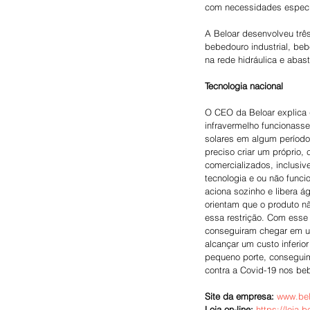
com necessidades especia
A Beloar desenvolveu trê
bebedouro industrial, be
na rede hidráulica e aba
Tecnologia nacional
O CEO da Beloar explica q
infravermelho funcionass
solares em algum período
preciso criar um próprio,
comercializados, inclusiv
tecnologia e ou não funci
aciona sozinho e libera á
orientam que o produto nã
essa restrição. Com esse
conseguiram chegar em um
alcançar um custo inferi
pequeno porte, conseguimo
contra a Covid-19 nos be
Site da empresa: 
www.bel
Loja on-line:
https://loja.b