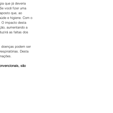
ia que já deveria 
Se você fizer uma 
aposto que, ao 
aúde e higiene. Com o 
. O impacto desta 
ação, aumentando a 
uzirá as faltas dos 
ras doenças podem ser 
espiratórias. Desta 
inações.
nvencionais, são 