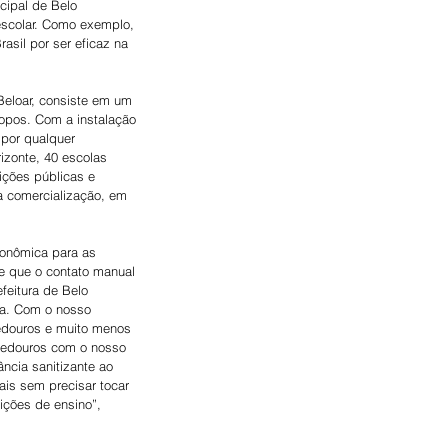
cipal de Belo 
escolar. Como exemplo, 
asil por ser eficaz na 
eloar, consiste em um 
opos. Com a instalação 
por qualquer 
izonte, 40 escolas 
ições públicas e 
a comercialização, em 
onômica para as 
e que o contato manual 
feitura de Belo 
ua. Com o nosso 
bedouros e muito menos 
bedouros com o nosso 
ncia sanitizante ao 
is sem precisar tocar 
uições de ensino”, 