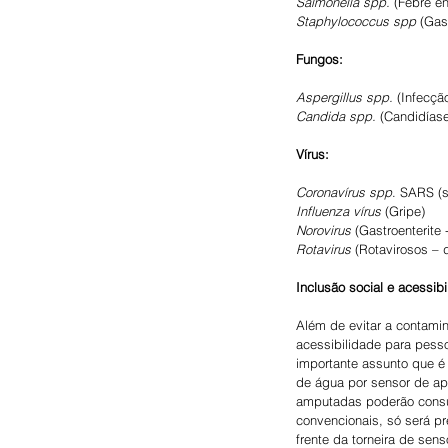
Salmonella spp.
 (Febre en
Staphylococcus spp
 (Gas
Fungos:
Aspergillus spp.
 (Infecçã
Candida spp.
 (Candidíase
Vírus:
Coronavírus spp
. SARS (s
Influenza vírus
 (Gripe)
Norovirus
 (Gastroenterite -
Rotavirus
 (Rotavirosos – 
Inclusão social e acessibi
Além de evitar a contami
acessibilidade para pess
importante assunto que é 
de água por sensor de ap
amputadas poderão consum
convencionais, só será pr
frente da torneira de se