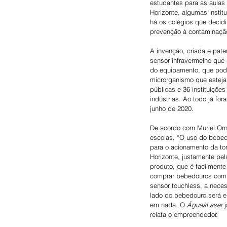
estudantes para as aulas 
Horizonte, algumas insti
há os colégios que decidi
prevenção à contaminação
A invenção, criada e pat
sensor infravermelho que
do equipamento, que pode
microrganismo que esteja 
públicas e 36 instituiçõe
indústrias. Ao todo já fo
junho de 2020.
De acordo com Muriel Orne
escolas. “O uso do bebed
para o acionamento da tor
Horizonte, justamente pe
produto, que é facilmente
comprar bebedouros com 
sensor touchless, a neces
lado do bebedouro será el
em nada. O 
ÁguaàLaser
 
relata o empreendedor.