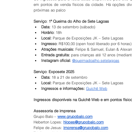
em pontos de venda físicos da cidade. Há opções dive
próximas ao palco
Serviço: 1ª Queima do Alho de Sete Lagoas
Data:
 13 de setembro (sábado)
Horário:
 18h
Local:
 Parque de Exposições JK – Sete Lagoas
Ingresso:
 R$100,00 (open food liberado por 6 horas)
Atrações musicais:
 Felipe & Samuel, Eulan & Alexan
Entrada gratuita:
 para crianças até 12 anos (media
Instagram oficial:
@queimadoalho.setelagoas
Serviço: Exposete 2025
Data:
 18 a 21 de setembro
Local:
 Parque de Exposições JK – Sete Lagoas
Ingressos e informações:
Guichê Web
Ingressos disponíveis na Guichê Web e em pontos físico
Assessoria de imprensa
Grupo Balo – 
www.grupobalo.com
Heberton Lopes: 
hlopes@grupobalo.com
Felipe de Jesus: 
imprensa@grupobalo.com