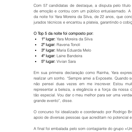
Com 57 candidatas de destaque, a disputa pelo título fo
de emoção e contou com um público entusiasmado. A 
da noite foi Yara Moreira da Silva, de 22 anos, que con
jurados técnicos e encantou a plateia, garantindo o cobiç
O Top 5 da noite foi composto por:
1º lugar:
 Yara Moreira da Silva
2º lugar:
 Ravena Tonoli
3º lugar:
 Maria Eduarda Melo
4º lugar:
 Laine Bandeira
5º lugar:
 Vivian Sara
Em sua primeira declaração como Rainha, Yara expre
realizar um sonho. “Sempre amei a Exposete. Quando s
não pensei duas vezes em me inscrever. Estou muit
representar a beleza, a elegância e a força da nossa ci
tão especial. Vou dar o meu melhor para ser uma verdade
grande evento”, disse.
O concurso foi idealizado e coordenado por Rodrigo B
apoio de diversas pessoas que acreditam no potencial e
A final foi embalada pelo som contagiante do grupo +Um