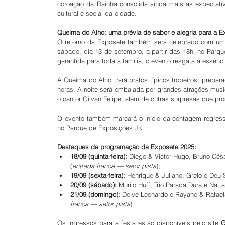
coroação da Rainha consolida ainda mais as expectat
cultural e social da cidade.
Queima do Alho: uma prévia de sabor e alegria para a 
O retorno da Exposete também será celebrado com um 
sábado, dia 13 de setembro, a partir das 18h, no Parque
garantida para toda a família, o evento resgata a essênci
A Queima do Alho trará pratos típicos tropeiros, prepar
horas. A noite será embalada por grandes atrações music
o cantor Gilvan Felipe, além de outras surpresas que pr
O evento também marcará o início da contagem regress
no Parque de Exposições JK.
Destaques da programação da Exposete 2025:
18/09 (quinta-feira):
 Diego & Victor Hugo, Bruno Cés
(
entrada franca — setor pista
);
19/09 (sexta-feira):
 Henrique & Juliano, Grelo e Deu
20/09 (sábado):
 Murilo Huff, Trio Parada Dura e Natta
21/09 (domingo):
 Deive Leonardo e Rayane & Rafael
franca — setor pista
).
Os ingressos para a festa estão disponíveis pelo site 
G