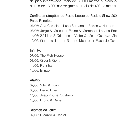
de piso intertravado. Mais de 88.000 metros cúbicos 
plantio de 13.000 m2 de grama e mais de 400 palmeiras
Confira as atrações do Pedro Leopoldo Rodeio Show 202
Palco Principal
07/06: Ana Castela + Luan Santana + Edson & Hudson
08/06: Jorge & Mateus + Bruno & Marrone + Lauana Pr
14/06: Zé Neto & Cristiano + Victor & Léo + Gustavo Mio
15/06: Gusttavo Lima + Simone Mendes + Eduardo Cost
Infinity:
07/06: The Fish House
08/06: Greg & Gont
14/06: Rafinha
15/06: Enrico
AlaVip:
07/06: Vitor & Luan
08/06: Pedro Libe
14/06: João Vitor & Gustavo
15/06: Bruno & Dener
Talentos da Terra:
07/06: Ricardo & Daniel 