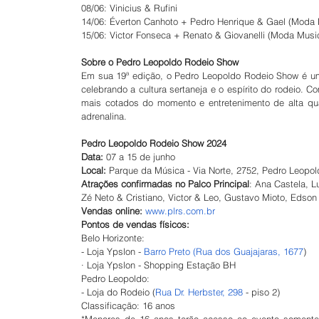
08/06: Vinicius & Rufini
14/06: Éverton Canhoto + Pedro Henrique & Gael (Moda 
15/06: Victor Fonseca + Renato & Giovanelli (Moda Musi
Sobre o Pedro Leopoldo Rodeio Show
Em sua 19ª edição, o Pedro Leopoldo Rodeio Show é uma
celebrando a cultura sertaneja e o espírito do rodeio.
mais cotados do momento e entretenimento de alta qua
adrenalina.
Pedro Leopoldo Rodeio Show 2024
Data:
 07 a 15 de junho
Local:
 Parque da Música - Via Norte, 2752, Pedro Leopol
Atrações confirmadas no Palco Principal
: Ana Castela, 
Zé Neto & Cristiano, Victor & Leo, Gustavo Mioto, Eds
Vendas online:
www.plrs.com.br
Pontos de vendas físicos:
Belo Horizonte:
- Loja Ypslon - 
Barro Preto (Rua dos Guajajaras, 1677
)
· Loja Ypslon - Shopping Estação BH
Pedro Leopoldo:
- Loja do Rodeio (
Rua Dr. Herbster, 298
 - piso 2)
Classificação: 16 anos
*Menores de 16 anos terão acesso ao evento somente 