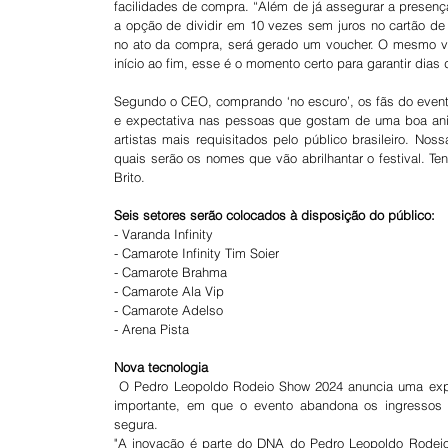
facilidades de compra. “Além de já assegurar a presença
a opção de dividir em 10 vezes sem juros no cartão de c
no ato da compra, será gerado um voucher. O mesmo vale
início ao fim, esse é o momento certo para garantir dias
Segundo o CEO, comprando ‘no escuro’, os fãs do evento
e expectativa nas pessoas que gostam de uma boa ani
artistas mais requisitados pelo público brasileiro. Nos
quais serão os nomes que vão abrilhantar o festival. Te
Brito.
Seis setores serão colocados à disposição do público:
- Varanda Infinity
- Camarote Infinity Tim Soier
- Camarote Brahma
- Camarote Ala Vip
- Camarote Adelso
- Arena Pista
Nova tecnologia
 O Pedro Leopoldo Rodeio Show 2024 anuncia uma experiência totalmente inovadora ao público. Trata-se de uma transição 
importante, em que o evento abandona os ingressos 
segura.
"A inovação é parte do DNA do Pedro Leopoldo Rodeio