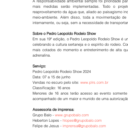
A responsabilidade ambiental sempre foi prioridade pa
mais medidas serão implementadas. Todo o projet
reaproveitamento da água que, aliado ao paisagismo inov
meio-ambiente. Além disso, toda a movimentação de t
internamente, ou seja, sem a necessidade de transportar
Sobre o Pedro Leopoldo Rodeio Show
Em sua 19ª edição, o Pedro Leopoldo Rodeio Show é uma
celebrando a cultura sertaneja e o espírito do rodeio.
mais cotados do momento e entretenimento de alta qua
adrenalina.
Serviço:
Pedro Leopoldo Rodeio Show 2024
Data: 07 a 15 de junho
Vendas no escuro pelo site: 
www.plrs.com.br
Classificação: 16 anos
Menores de 16 anos terão acesso ao evento somente a
acompanhado de um maior e munido de uma autorização
Assessoria de imprensa:
Grupo Balo - 
www.grupobalo.com
Heberton Lopes - 
hlopes@grupobalo.com
Felipe de Jesus - 
imprensa@grupobalo.com