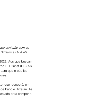
que contarão com os 
 Biffaum e DJ Ávila
o 2022. Aos que buscam 
top BH Outlet (BR-356, 
 para que o público 
ores.
to, que receberá, em 
 de Pano e Biffaum. As 
scalada para compor o 