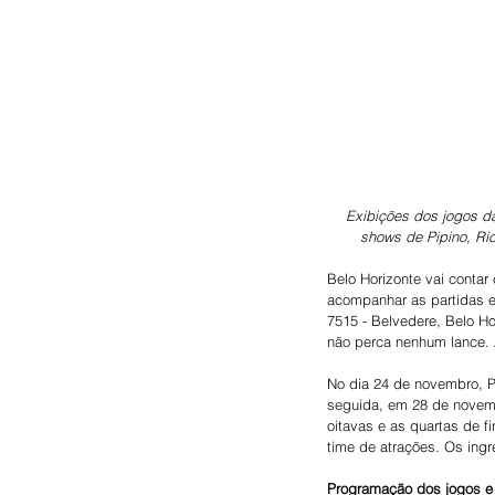
Exibições dos jogos d
shows de Pipino, Ric
Belo Horizonte vai conta
acompanhar as partidas e
7515 - Belvedere, Belo Ho
não perca nenhum lance. 
No dia 24 de novembro, P
seguida, em 28 de novemb
oitavas e as quartas de f
time de atrações. Os ingr
Programação dos jogos e