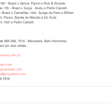
 16h - Brasil x Servia: Pipino e Rick & Ricardo
às 13h - Brasil x Suíça:  Akatu e Pedro Castelli
h - Brasil x Camarões: Hott, Sunga de Pano e Biffam
nir): Pipino, Banda do Marcão e DJ Ávila
ir): Hott e Pedro Castelli
et (BR-356, 7515 - Belvedere, Belo Horizonte)
sil em dois telões
ventos.com.br
alo.com
@grupobalo.com
sa@grupobalo.com
88 7616