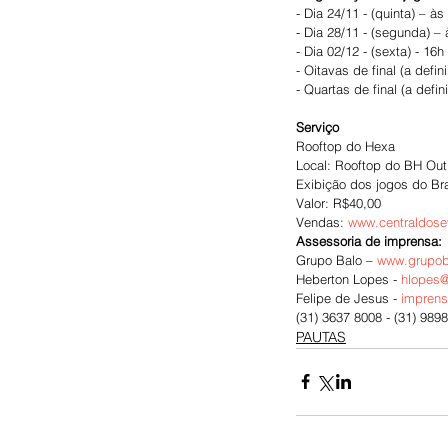
- Dia 24/11 - (quinta) – às
- Dia 28/11 - (segunda) – 
- Dia 02/12 - (sexta) - 16
- Oitavas de final (a defi
- Quartas de final (a defin
Serviço
Rooftop do Hexa
Local: Rooftop do BH Outl
Exibição dos jogos do Bra
Valor: R$40,00
Vendas: 
www.centraldose
Assessoria de imprensa:
Grupo Balo – 
www.grupob
Heberton Lopes - 
hlopes
Felipe de Jesus - 
impren
(31) 3637 8008 - (31) 989
PAUTAS