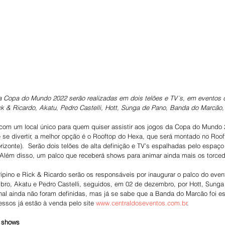
a Copa do Mundo 2022 serão realizadas em dois telões e TV´s, em eventos 
k & Ricardo, Akatu, Pedro Castelli, Hott, Sunga de Pano, Banda do Marcão,
r com um local único para quem quiser assistir aos jogos da Copa do Mund
 se divertir, a melhor opção é o Rooftop do Hexa, que será montado no Roof
rizonte).  Serão dois telões de alta definição e TV’s espalhadas pelo espaço
Além disso, um palco que receberá shows para animar ainda mais os torced
ipino e Rick & Ricardo serão os responsáveis por inaugurar o palco do even
ro, Akatu e Pedro Castelli, seguidos, em 02 de dezembro, por Hott, Sunga
inal ainda não foram definidas, mas já se sabe que a Banda do Marcão foi e
essos já estão à venda pelo site 
www.centraldoseventos.com.br
.
 shows